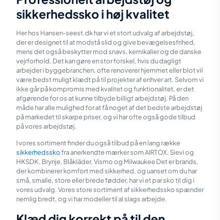
sikkerhedssko i høj kvalitet
Her hos Hansen-seest.dk har vi et stort udvalg af arbejdstøj,
der er designet til at modstå slid og give bevægelsesfrihed,
mens det også beskytter mod snavs, kemikalier og de danske
vejrforhold. Det kan gøre en stor forskel, hvis du dagligt
arbejder i byggebranchen, ofte renoverer hjemmet eller blot vil
være bedst muligt klædt på til projekter af enhver art. Selvom vi
ikke går på kompromis med kvalitet og funktionalitet, er det
afgørende for os at kunne tilbyde billigt arbejdstøj. På den
måde har alle mulighed for at få noget af det bedste arbejdstøj
på markedet til skarpe priser, og vi har ofte også gode tilbud
på vores arbejdstøj.
I vores sortiment finder du også tilbud på en lang række
sikkerhedssko
fra anerkendte mærker som AIRTOX, Sievi og
HKSDK, Brynje, Blåkläder, Vismo og Milwaukee Det er brands,
der kombinerer komfort med sikkerhed, og uanset om du har
små, smalle, store eller brede fødder, har vi et par sko til dig i
vores udvalg. Vores store sortiment af sikkerhedssko spænder
nemlig bredt, og vi har modeller til al slags arbejde.
Klæd dig korrekt på til den