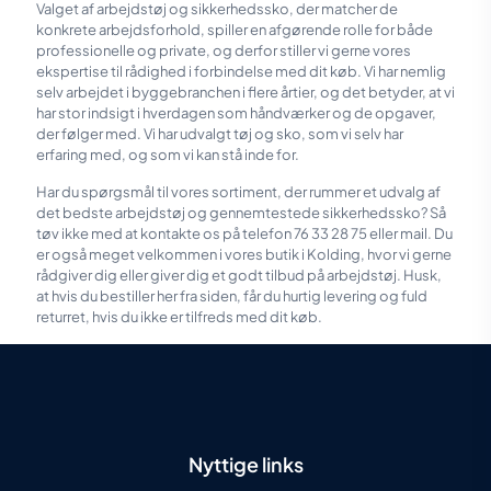
Valget af arbejdstøj og sikkerhedssko, der matcher de
konkrete arbejdsforhold, spiller en afgørende rolle for både
professionelle og private, og derfor stiller vi gerne vores
ekspertise til rådighed i forbindelse med dit køb. Vi har nemlig
selv arbejdet i byggebranchen i flere årtier, og det betyder, at vi
har stor indsigt i hverdagen som håndværker og de opgaver,
der følger med. Vi har udvalgt tøj og sko, som vi selv har
erfaring med, og som vi kan stå inde for.
Har du spørgsmål til vores sortiment, der rummer et udvalg af
det bedste arbejdstøj og gennemtestede sikkerhedssko? Så
tøv ikke med at kontakte os på telefon 76 33 28 75 eller mail. Du
er også meget velkommen i vores butik i Kolding, hvor vi gerne
rådgiver dig eller giver dig et godt tilbud på arbejdstøj. Husk,
at hvis du bestiller her fra siden, får du hurtig levering og fuld
returret, hvis du ikke er tilfreds med dit køb.
Nyttige links