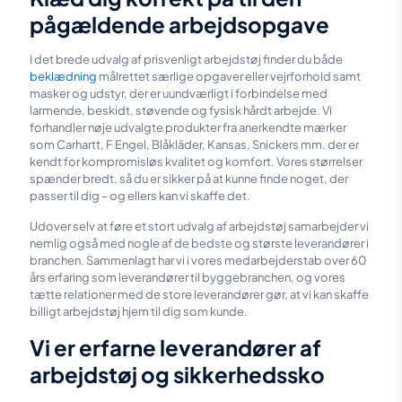
pågældende arbejdsopgave
I det brede udvalg af prisvenligt arbejdstøj finder du både
beklædning
målrettet særlige opgaver eller vejrforhold samt
masker og udstyr, der er uundværligt i forbindelse med
larmende, beskidt, støvende og fysisk hårdt arbejde. Vi
forhandler nøje udvalgte produkter fra anerkendte mærker
som Carhartt, F Engel, Blåkläder, Kansas, Snickers mm. der er
kendt for kompromisløs kvalitet og komfort. Vores størrelser
spænder bredt, så du er sikker på at kunne finde noget, der
passer til dig – og ellers kan vi skaffe det.
Udover selv at føre et stort udvalg af arbejdstøj samarbejder vi
nemlig også med nogle af de bedste og største leverandører i
branchen. Sammenlagt har vi i vores medarbejderstab over 60
års erfaring som leverandører til byggebranchen, og vores
tætte relationer med de store leverandører gør, at vi kan skaffe
billigt arbejdstøj hjem til dig som kunde.
Vi er erfarne leverandører af
arbejdstøj og sikkerhedssko