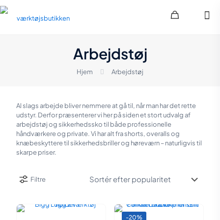
Arbejdstøj
Hjem
Arbejdstøj
Al slags arbejde bliver nemmere at gå til, når man har det rette
udstyr. Derfor præsenterer vi her på siden et stort udvalg af
arbejdstøj og sikkerhedssko til både professionelle
håndværkere og private. Vi har alt fra shorts, overalls og
knæbeskyttere til sikkerhedsbriller og høreværn – naturligvis til
skarpe priser.
Filtre
-20%