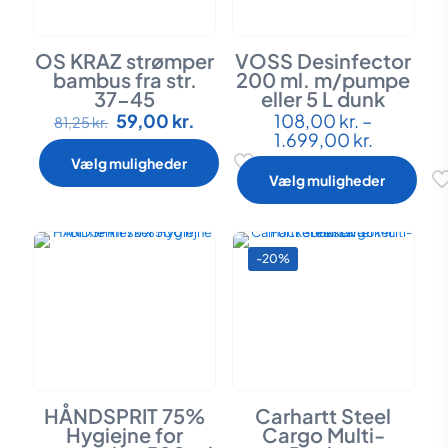
OS KRAZ strømper
VOSS Desinfector
bambus fra str.
200 ml. m/pumpe
37-45
eller 5 L dunk
Den
Den
59,00
kr.
108,00
kr.
–
Dette
Dette
81,25
kr.
oprindelige
aktuelle
Prisinterv
1.699,00
kr.
vare
vare
pris
pris
108,00 k
har
har
Vælg muligheder
var:
er:
til
flere
flere
Vælg muligheder
81,25 kr..
59,00 kr..
1.699,00 
varianter.
varianter.
Mulighederne
Mulighederne
kan
kan
vælges
vælges
-20%
på
på
varesiden
varesiden
HÅNDSPRIT 75%
Carhartt Steel
Hygiejne for
Cargo Multi-