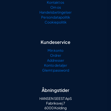
Kontakt os
Om os
Handelsbetingelser
Persondatapolitik
Cookiepolitik
Kundeservice
Min konto
Ordrer
Addresser
Konto detaljer
Glemt password
Åbningstider
HANSEN SEEST ApS
Fabriksvej 7
6000 Kolding