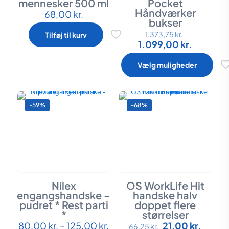
mennesker 500 ml
Pocket
Håndværker
68,00
kr.
bukser
Den
Dette
1.373,75
kr.
Tilføj til kurv
oprindeli
Den
1.099,00
vare
kr.
pris
aktuelle
har
var:
pris
flere
Vælg muligheder
1.373,75 kr
er:
varianter.
1.099,00
Mulighederne
kan
vælges
-59%
-68%
på
varesiden
Nilex
OS WorkLife Hit
engangshandske –
handske halv
pudret * Rest parti
doppet flere
*
størrelser
Prisinterval:
Den
Den
80,00
kr.
–
125,00
kr.
21,00
kr.
Dette
Dette
66,25
kr.