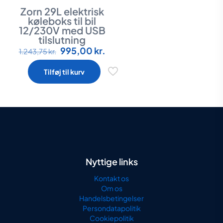
Zorn 29L elektrisk
køleboks til bil
12/230V med USB
tilslutning
Den
Den
995,00
kr.
1.243,75
kr.
oprindelige
aktuelle
pris
pris
Tilføj til kurv
var:
er:
1.243,75 kr..
995,00 kr..
Nyttige links
Kontakt os
Om os
Handelsbetingelser
Persondatapolitik
Cookiepolitik