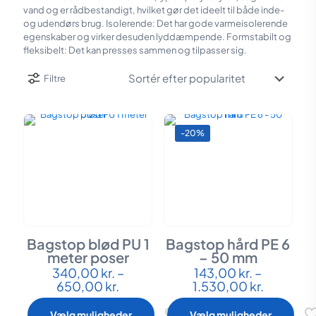
vand og er rådbestandigt, hvilket gør det ideelt til både inde-
og udendørs brug. Isolerende: Det har gode varmeisolerende
egenskaber og virker desuden lyddæmpende. Formstabilt og
fleksibelt: Det kan presses sammen og tilpasser sig.
Filtre
-20%
Bagstop blød PU 1
Bagstop hård PE 6
meter poser
– 50 mm
340,00
kr.
–
143,00
kr.
–
Dette
Dette
Prisinterval:
Prisinterv
650,00
kr.
1.530,00
kr.
vare
vare
340,00 kr.
143,00 kr
har
har
til
til
flere
flere
Vælg muligheder
Vælg muligheder