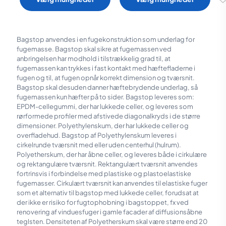
650,00 kr.
1.530,00
varianter.
varianter.
Mulighederne
Mulighederne
kan
kan
vælges
vælges
Bagstop anvendes i en fugekonstruktion som underlag for
på
på
fugemasse. Bagstop skal sikre at fugemassen ved
varesiden
varesiden
anbringelsen har modhold i tilstrækkelig grad til, at
fugemassen kan trykkes i fast kontakt med hæftefladerne i
fugen og til, at fugen opnår korrekt dimension og tværsnit.
Bagstop skal desuden danner hæftebrydende underlag, så
fugemassen kun hæfter på to sider. Bagstop leveres som:
EPDM-cellegummi, der har lukkede celler, og leveres som
rørformede profiler med afstivede diagonalkryds i de større
dimensioner. Polyethylenskum, der har lukkede celler og
overfladehud. Bagstop af Polyethylenskum leveres i
cirkelrunde tværsnit med eller uden centerhul (hulrum).
Polyetherskum, der har åbne celler, og leveres både i cirkulære
og rektangulære tværsnit. Rektangulært tværsnit anvendes
fortrinsvis i forbindelse med plastiske og plastoelastiske
fugemasser. Cirkulært tværsnit kan anvendes til elastiske fuger
som et alternativ til bagstop med lukkede celler, forudsat at
der ikke er risiko for fugtophobning i bagstoppet, fx ved
renovering af vinduesfuger i gamle facader af diffusionsåbne
teglsten. Densiteten af Polyetherskum skal være større end 20