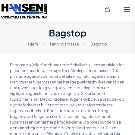
Bagstop
Hjem
Tætningsmasse
Bagstop
Et bagstop (eller fugebund) er et fleksibelt skummateriale, der
placeres i bunden af en fuge før påføring af fugemasse. Dets
primære egenskaber er, at det sikrer korrekt fugedimension,
forhindrer at fugemassen hæfter i tre punkter (hvilket kan få den
til at revne), og det giver god varmeisolering. Her er de
vigtigste egenskaber ved et bagstop: Sikrer korrekt
fugedimension: Det kontrollerer fugens dybde, så bredde- og
dybdeforholdet bliver optimalt, hvilket er afgørende for
fugens holdbarhed. Forhindrer trepunktsvedhæftning:
Bagstoppet fungerer som et slipunderlag, der sikrer, at
fugemassen kun hæfter på fugesiderne (og ikke i bunden), så
den kan arbejde og optage bevægelser i materialet. Skum
med lukkede celler: Materialet (typisk polyethylen) suger ikke