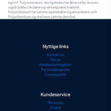
kg/m³. Polyesterskum, der ligeledes har åbne celler, leveres
også i både cirkulære og rektangulære tværsnit.
Polyesterskum har samme egenskaber og anvendelse som
Polyetherskum og skal have samme densitet.
Nyttige links
Kontakt os
Om os
Handelsbetingelser
Persondatapolitik
Cookiepolitik
Kundeservice
Min konto
Ordrer