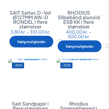
SAIT Saitac D-Vel
RHODIUS
Ø127MM AW-D
Slibebånd aluoxid
RONDEL i flere
ESB KK i flere
størrelser
størrelser
Prisinterval:
3,80
kr.
–
310,00
kr.
400,00
kr.
–
Dette
Dette
3,80 kr.
Prisinterv
500,00
kr.
vare
vare
til
400,00 k
har
har
Vælg muligheder
310,00 kr.
til
flere
flere
Vælg muligheder
500,00 k
varianter.
varianter.
Mulighederne
Mulighederne
kan
kan
vælges
vælges
-30%
-20%
på
på
varesiden
varesiden
Sait Sandpapir i
Rhodius
flere størrelserr
Smergellærred i