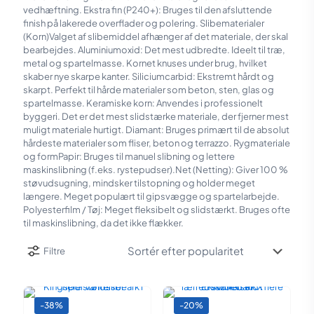
vedhæftning. Ekstra fin (P240+): Bruges til den afsluttende
finish på lakerede overflader og polering. Slibematerialer
(Korn)Valget af slibemiddel afhænger af det materiale, der skal
bearbejdes. Aluminiumoxid: Det mest udbredte. Ideelt til træ,
metal og spartelmasse. Kornet knuses under brug, hvilket
skaber nye skarpe kanter. Siliciumcarbid: Ekstremt hårdt og
skarpt. Perfekt til hårde materialer som beton, sten, glas og
spartelmasse. Keramiske korn: Anvendes i professionelt
byggeri. Det er det mest slidstærke materiale, der fjerner mest
muligt materiale hurtigt. Diamant: Bruges primært til de absolut
hårdeste materialer som fliser, beton og terrazzo. Rygmateriale
og formPapir: Bruges til manuel slibning og lettere
maskinslibning (f.eks. rystepudser).Net (Netting): Giver 100 %
støvudsugning, mindsker tilstopning og holder meget
længere. Meget populært til gipsvægge og spartelarbejde.
Polyesterfilm / Tøj: Meget fleksibelt og slidstærkt. Bruges ofte
til maskinslibning, da det ikke flækker.
Filtre
-38%
-20%