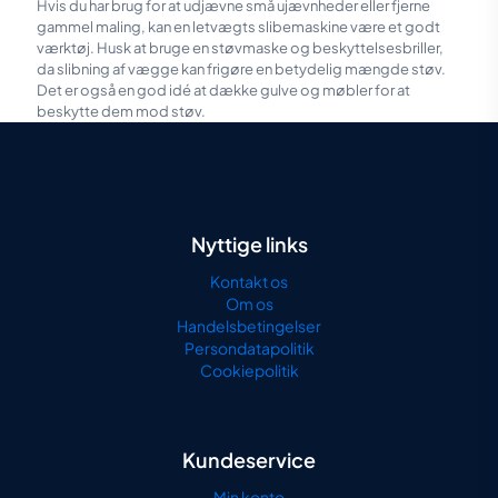
Hvis du har brug for at udjævne små ujævnheder eller fjerne
gammel maling, kan en letvægts slibemaskine være et godt
værktøj. Husk at bruge en støvmaske og beskyttelsesbriller,
da slibning af vægge kan frigøre en betydelig mængde støv.
Det er også en god idé at dække gulve og møbler for at
beskytte dem mod støv.
Nyttige links
Kontakt os
Om os
Handelsbetingelser
Persondatapolitik
Cookiepolitik
Kundeservice
Min konto