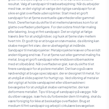
resultat. Valg af sandpapir til træbearbejdning: Når du arbejder
med træ, er det vigtigt at vælge det rigtige sandpapir for at
sikre en glat overflade uden splinter. Start med et groft
sandpapir for at fjerne eventuelle ujævnheder eller gammel
finish. Derefter kan du skifte til et mellemstørrelses korn for at
glatte overfladen yderligere. For den sidste finish før maling
eller lakering, brug et fint sandpapir. Det er vigtigt at følge
træets årer for at undgå ridser, og husk at fjerne støv mellem
hvert trin. Et godt tip er at bruge en støvmaske, da slibning kan
skabe meget fint støv, der er ubehageligt at indånde.
Sandpapir til metalprojekter: Metalprojekter kræver ofte en lidt
anden tilgang end træ. For at fjerne rust eller gammel maling fra
metal, brug et groft sandpapir eller endda en slibemaskine
med et slibebånd. Når overfladen er glat, kan du skifte til et
finere sandpapir for at polere metallet. Det kan også være
nødvendigt at bruge specialpapir, der er designet til metal, for
at undgå at slide papiret for hurtigt op. Ved slibning af metal er
det vigtigt at holde sandpapiret eller slibemaskinen i
bevægelse for at undgå at skabe varmepletter, der kan
deformere metallet. Tips til brug af sandpapir på vægge: Når
du sliber vægge, især hvis du forbereder dem til maling, skal du
være forsigtig for ikke at beskadige overfladen. Brug et
medium til fint sandpapir og arbejd i cirkulære bevægelser.