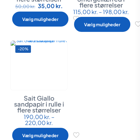
flere størrelser
Den
Den
35,00
kr.
Dette
50,00
kr.
oprindelige
aktuelle
Pris
115,00
kr.
–
198,00
kr.
vare
Dette
pris
pris
115,
har
vare
Vælg muligheder
var:
er:
til
flere
har
Vælg muligheder
50,00 kr..
35,00 kr..
198,
varianter.
flere
Mulighederne
varianter.
kan
Mulighederne
vælges
kan
-20%
på
vælges
varesiden
på
varesiden
Sait Giallo
sandpapir i rulle i
flere størrelser
190,00
kr.
–
Dette
Prisinterval:
220,00
kr.
vare
190,00 kr.
har
til
flere
Vælg muligheder