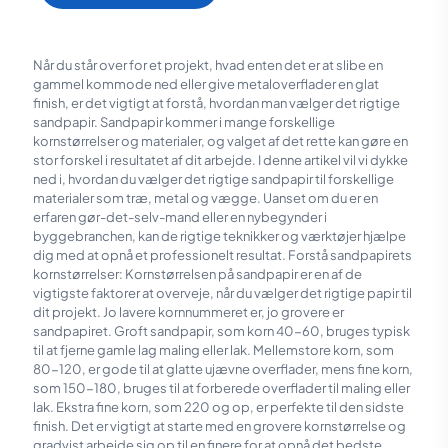
220,00 kr.
varianter.
Mulighederne
kan
vælges
Når du står over for et projekt, hvad enten det er at slibe en
på
gammel kommode ned eller give metaloverflader en glat
varesiden
finish, er det vigtigt at forstå, hvordan man vælger det rigtige
sandpapir. Sandpapir kommer i mange forskellige
kornstørrelser og materialer, og valget af det rette kan gøre en
stor forskel i resultatet af dit arbejde. I denne artikel vil vi dykke
ned i, hvordan du vælger det rigtige sandpapir til forskellige
materialer som træ, metal og vægge. Uanset om du er en
erfaren gør-det-selv-mand eller en nybegynder i
byggebranchen, kan de rigtige teknikker og værktøjer hjælpe
dig med at opnå et professionelt resultat. Forstå sandpapirets
kornstørrelser: Kornstørrelsen på sandpapir er en af de
vigtigste faktorer at overveje, når du vælger det rigtige papir til
dit projekt. Jo lavere kornnummeret er, jo grovere er
sandpapiret. Groft sandpapir, som korn 40-60, bruges typisk
til at fjerne gamle lag maling eller lak. Mellemstore korn, som
80-120, er gode til at glatte ujævne overflader, mens fine korn,
som 150-180, bruges til at forberede overflader til maling eller
lak. Ekstra fine korn, som 220 og op, er perfekte til den sidste
finish. Det er vigtigt at starte med en grovere kornstørrelse og
gradvist arbejde sig op til en finere for at opnå det bedste