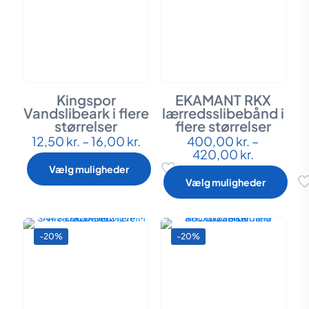
Kingspor
EKAMANT RKX
Vandslibeark i flere
lærredsslibebånd i
størrelser
flere størrelser
Prisinterval:
12,50
kr.
–
16,00
kr.
400,00
kr.
–
Dette
Dette
12,50 kr.
Prisinterv
420,00
kr.
vare
vare
til
400,00 k
har
har
Vælg muligheder
16,00 kr.
til
flere
flere
Vælg muligheder
420,00 kr
varianter.
varianter.
Mulighederne
Mulighederne
kan
kan
vælges
vælges
-20%
-20%
på
på
varesiden
varesiden