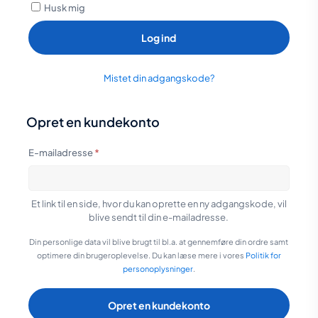
Husk mig
Log ind
Mistet din adgangskode?
Opret en kundekonto
Påkrævet
E-mailadresse
*
Et link til en side, hvor du kan oprette en ny adgangskode, vil
blive sendt til din e-mailadresse.
Din personlige data vil blive brugt til bl.a. at gennemføre din ordre samt
optimere din brugeroplevelse. Du kan læse mere i vores
Politik for
personoplysninger
.
Opret en kundekonto