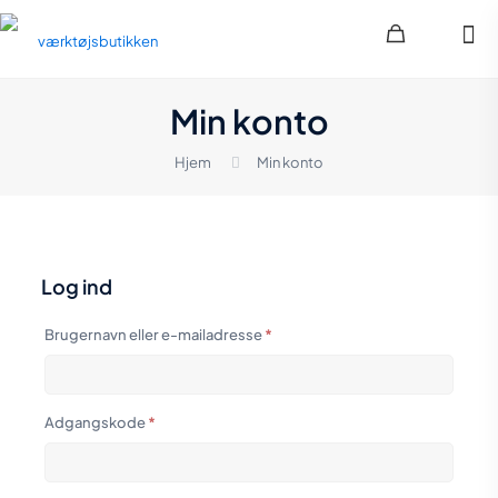
Min konto
Hjem
Min konto
Log ind
Påkrævet
Brugernavn eller e-mailadresse
*
Påkrævet
Adgangskode
*