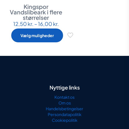
Kingspor
Vandslibeark i flere
størrelser
Prisinterval:
12,50
kr.
–
16,00
kr.
Dette
12,50 kr.
vare
til
har
Vælg muligheder
16,00 kr.
flere
varianter.
Mulighederne
kan
vælges
på
varesiden
Nyttige links
Kontakt os
Om os
Handelsbetingelser
Persondatapolitik
Cookiepolitik