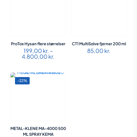
ProTox Hysan flere størrelser
CT1 MultiSolve fjerner 200 ml
199,00
kr.
–
85,00
kr.
Prisinterval:
4.800,00
kr.
199,00 kr.
til
4.800,00 kr.
-22%
METAL-KLENE MA-4000 500
ML SPRAY KEMA