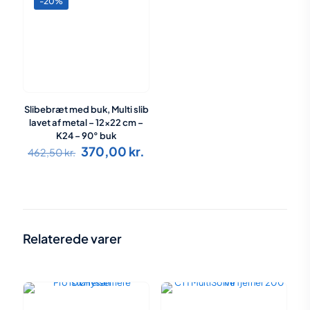
-20%
Slibebræt med buk, Multi slib
lavet af metal – 12×22 cm –
K24 – 90° buk
Den
Den
370,00
kr.
462,50
kr.
oprindelige
aktuelle
pris
pris
var:
er:
462,50 kr..
370,00 kr..
Relaterede varer