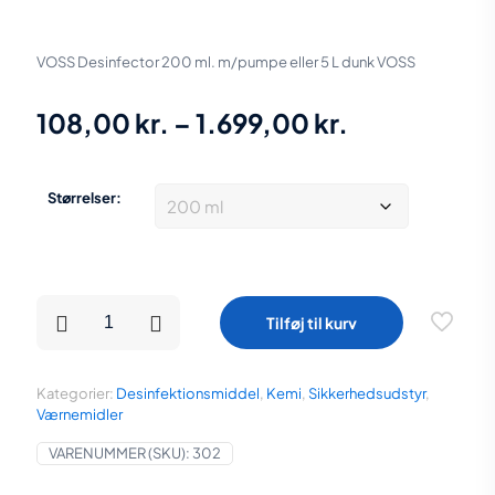
VOSS Desinfector 200 ml. m/pumpe eller 5 L dunk VOSS
Prisinterval
108,00
kr.
–
1.699,00
kr.
108,00 kr.
til
Størrelser:
1.699,00 kr
VOSS
Tilføj til kurv
Desinfector
200
ml.
m/pumpe
Kategorier:
Desinfektionsmiddel
,
Kemi
,
Sikkerhedsudstyr
,
eller
Værnemidler
5
L
VARENUMMER (SKU):
302
dunk
antal