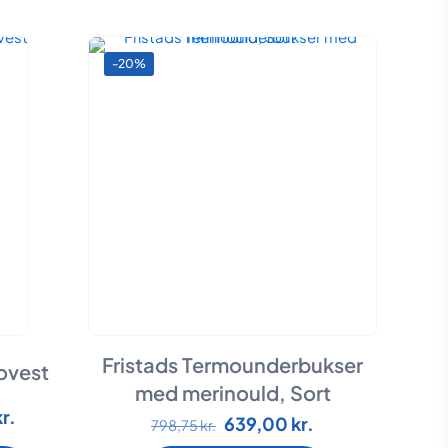
-20%
Fristads Termounderbukser
ovest
med merinould, Sort
Den
kr.
Den
Den
639,00
kr.
Dette
798,75
kr.
ige
aktuelle