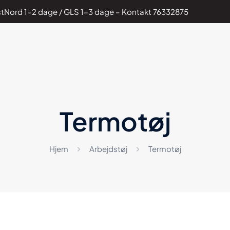
PostNord 1-2 dage / GLS 1-3 dage – Kontakt
76332875
Termotøj
Hjem
Arbejdstøj
Termotøj