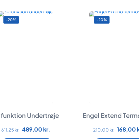
-20%
-20%
funktion Undertrøje
Engel Extend Term
Dette
Dette
Den
Den
Den
489,00
kr.
168,00
611,25
kr.
210,00
kr.
vare
vare
oprindelige
aktuelle
oprindel