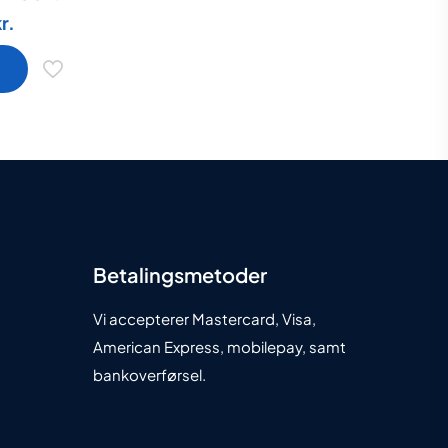
Den
kr.
ige
aktuelle
pris
er:
.
449,00 kr..
erne
Betalingsmetoder
n
Vi accepterer Mastercard, Visa,
American Express, mobilepay, samt
bankoverførsel.