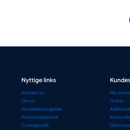
Nyttige links
Kundes
Kontakt os
Min kont
Om os
Ordrer
Handelsbetingelser
Addresse
Persondatapolitik
Konto det
Cookiepolitik
Glemt pa