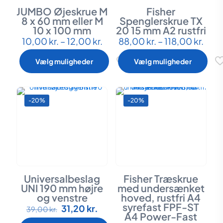
JUMBO Øjeskrue M
Fisher
8 x 60 mm eller M
Spenglerskrue TX
10 x 100 mm
20 15 mm A2 rustfri
Prisinterval:
Prisi
10,00
kr.
–
12,00
kr.
88,00
kr.
–
118,00
kr.
Dette
Dette
10,00 kr.
88,0
vare
vare
til
til
har
har
Vælg muligheder
Vælg muligheder
12,00 kr.
118,0
flere
flere
varianter.
varianter.
Mulighederne
Mulighederne
kan
kan
-20%
-20%
vælges
vælges
på
på
varesiden
varesiden
Universalbeslag
Fisher Træskrue
UNI 190 mm højre
med undersænket
og venstre
hoved, rustfri A4
syrefast FPF-ST
Den
Den
31,20
kr.
Dette
39,00
kr.
A4 Power-Fast
oprindelige
aktuelle
vare