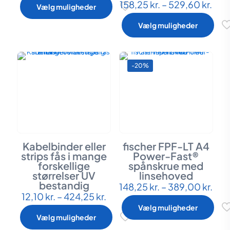
pris
pris
Pris
158,25
kr.
–
529,60
kr.
har
Dette
Vælg muligheder
var:
er:
158,
flere
vare
39,00 kr..
31,20 kr..
til
varianter.
har
Vælg muligheder
529,
Mulighederne
flere
kan
varianter.
vælges
Mulighederne
på
kan
-20%
varesiden
vælges
på
varesiden
Kabelbinder eller
fischer FPF-LT A4
strips fås i mange
Power-Fast®
forskellige
spånskrue med
størrelser UV
linsehoved
bestandig
Pris
148,25
kr.
–
389,00
kr.
Dette
Prisinterval:
148,
12,10
kr.
–
424,25
kr.
Dette
vare
12,10 kr.
til
vare
har
Vælg muligheder
til
389
har
flere
Vælg muligheder
424,25 kr.
flere
varianter.