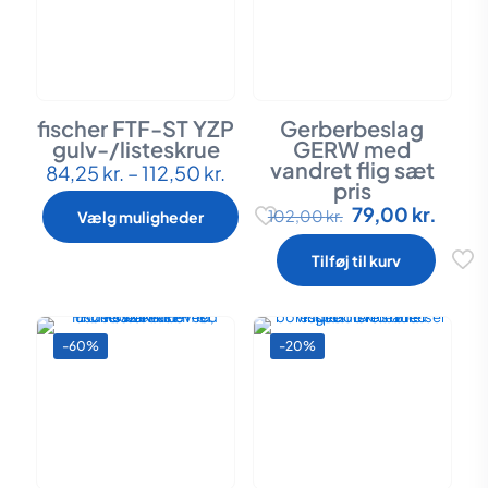
varesiden
fischer FTF-ST YZP
Gerberbeslag
gulv-/listeskrue
GERW med
vandret flig sæt
Prisinterval:
84,25
kr.
–
112,50
kr.
Dette
pris
84,25 kr.
vare
til
Den
Den
79,00
kr.
har
102,00
kr.
Vælg muligheder
112,50 kr.
oprindelige
aktue
flere
pris
pris
varianter.
Tilføj til kurv
var:
er:
Mulighederne
102,00 kr..
79,00 
kan
vælges
på
-60%
-20%
varesiden