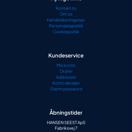
Kontakt os
Om os
Handelsbetingelser
Persondatapolitik
Cookiepolitik
Kundeservice
Min konto
Ordrer
Addresser
Konto detaljer
Glemt password
Åbningstider
HANSEN SEEST ApS
Fabriksvej 7