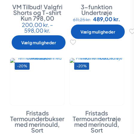
VM Tilbud! Valgfri
3-funktion
Shorts og T-shirt
Undertrøje
Kun 798,00
Den
Den
489,00
kr.
Dette
611,25
kr.
oprindelige
aktue
200,00
kr.
–
Dette
vare
Prisinterval:
pris
pris
598,00
kr.
vare
har
Vælg muligheder
200,00 kr.
var:
er:
har
flere
til
611,25 kr..
489,0
flere
varianter.
Vælg muligheder
598,00 kr.
varianter.
Mulighederne
Mulighederne
kan
kan
vælges
vælges
på
-20%
-20%
på
varesiden
varesiden
Fristads
Fristads
Termounderbukser
Termoundertrøje
med merinould,
med merinould,
Sort
Sort