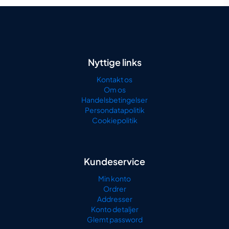
kan
vælges
på
varesiden
Nyttige links
Kontakt os
Om os
Handelsbetingelser
Persondatapolitik
Cookiepolitik
Kundeservice
Min konto
Ordrer
Addresser
Konto detaljer
Glemt password