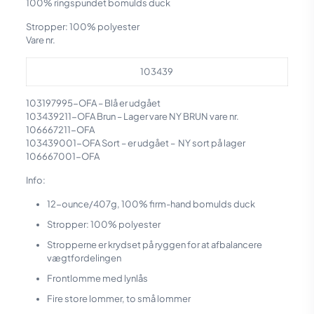
100% ringspundet bomulds duck
Stropper: 100% polyester
Vare nr.
103439
103197995-OFA – Blå er udgået
103439211-OFA Brun – Lager vare NY BRUN vare nr.
106667211-OFA
103439001-OFA Sort – er udgået – NY sort på lager
106667001-OFA
Info:
12-ounce/407g, 100% firm-hand bomulds duck
Stropper: 100% polyester
Stropperne er krydset på ryggen for at afbalancere
vægtfordelingen
Frontlomme med lynlås
Fire store lommer, to små lommer