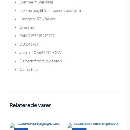
Lommer til værktøj
Lukkes bagtil for tilpasset pasform
Længde: 33″/84 cm
One size
EAN 0197219212772
DB 2437611
vare nr. 106667211-OFA
Carhartt firm duck apron
Carhartt-a
Vægt
0,5 kg
Farve
Carhartt brun
,
Denim
,
Sort
Relaterede varer