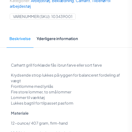
Kategorier:
Arbejdstøj
,
Beklædning
,
Carhartt
,
Tilbehør til
sort
arbejdestøj
farve
antal
VARENUMMER (SKU):
103439001
Beskrivelse
Yderligere information
Carhartt grill forklæde fås i brun farve eller sort farve
Krydsende strop lukkes på ryggen for balanceret fordeling af
vægt
Frontlomme med lynlås
Fire store lommer, to små lommer
Lommer til værktøj
Lukkes bagtil for tilpasset pasform
Materiale
12-ounce/ 407 gram, firm-hand