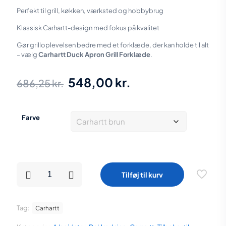
Perfekt til grill, køkken, værksted og hobbybrug
Klassisk Carhartt-design med fokus på kvalitet
Gør grilloplevelsen bedre med et forklæde, der kan holde til alt
– vælg
Carhartt Duck Apron Grill Forklæde
.
Den
Den
548,00
kr.
686,25
kr.
oprindelige
aktuelle
pris
pris
Farve
var:
er:
686,25 kr..
548,00 kr..
Carhartt
Tilføj til kurv
Duck
Apron
Grill
Forklæde
Tag:
Carhartt
brun
eller