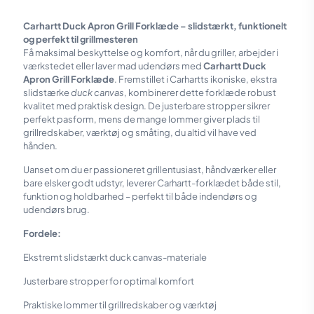
Carhartt Duck Apron Grill Forklæde – slidstærkt, funktionelt
og perfekt til grillmesteren
Få maksimal beskyttelse og komfort, når du griller, arbejder i
værkstedet eller laver mad udendørs med
Carhartt Duck
Apron Grill Forklæde
. Fremstillet i Carhartts ikoniske, ekstra
slidstærke
duck canvas
, kombinerer dette forklæde robust
kvalitet med praktisk design. De justerbare stropper sikrer
perfekt pasform, mens de mange lommer giver plads til
grillredskaber, værktøj og småting, du altid vil have ved
hånden.
Uanset om du er passioneret grillentusiast, håndværker eller
bare elsker godt udstyr, leverer Carhartt-forklædet både stil,
funktion og holdbarhed – perfekt til både indendørs og
udendørs brug.
Fordele:
Ekstremt slidstærkt duck canvas-materiale
Justerbare stropper for optimal komfort
Praktiske lommer til grillredskaber og værktøj