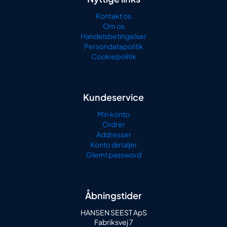
Kontakt os
Om os
Handelsbetingelser
Persondatapolitik
Cookiepolitik
Kundeservice
Min konto
Ordrer
Addresser
Konto detaljer
Glemt password
Åbningstider
HANSEN SEEST ApS
Fabriksvej 7