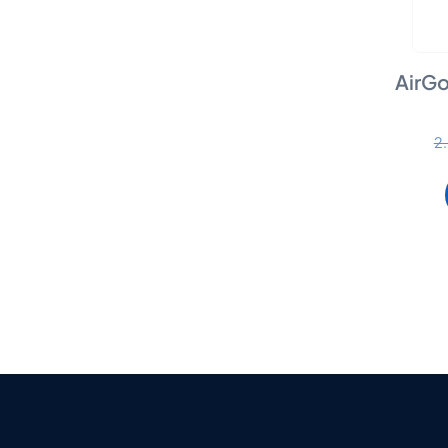
AirGo
2