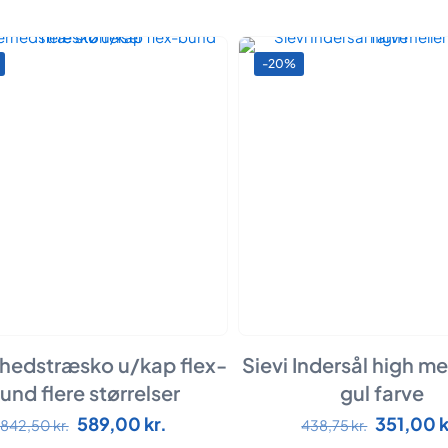
-20%
rhedstræsko u/kap flex-
Sievi Indersål high me
und flere størrelser
gul farve
Den
Den
Den
589,00
kr.
351,00
k
Dette
Dette
842,50
kr.
438,75
kr.