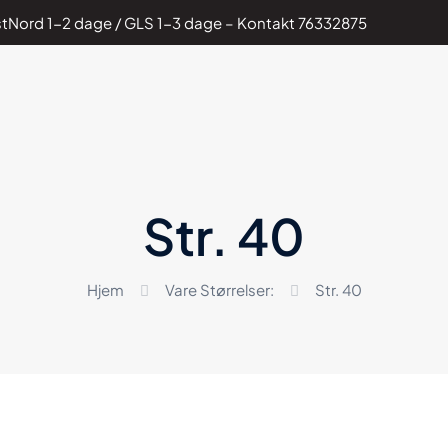
PostNord 1-2 dage / GLS 1-3 dage – Kontakt
76332875
Str. 40
Hjem
Vare Størrelser:
Str. 40