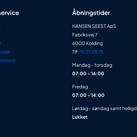
ervice
Åbningstider
o
HANSEN SEEST ApS
Fabriksvej 7
r
6000 Kolding
aljer
Tlf:
76 33 28 75
ssword
Mandag - torsdag
07:00 - 16:00
Fredag
07:00 - 14:00
Lørdag - søndag samt hellig
Lukket