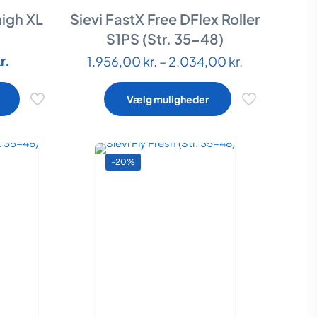
high XL
Sievi FastX Free DFlex Roller
S1PS (Str. 35-48)
Den
Prisinterval:
r.
1.956,00
kr.
–
2.034,00
kr.
Dette
ige
aktuelle
1.956,00 kr.
vare
pris
til
Vælg muligheder
har
er:
2.034,00 kr.
flere
..
351,00 kr..
varianter.
erne
Mulighederne
-20%
kan
vælges
på
n
varesiden