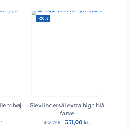
-20%
llem høj
Sievi indersål extra high blå
farve
Den
Den
Den
r.
351,00
kr.
Dette
438,75
kr.