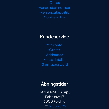
Om os
Handelsbetingelser
Persondatapolitik
Cookiepolitik
Kundeservice
Min konto
Ordrer
Addresser
Konto detaljer
Glemt password
Åbningstider
HANSEN SEEST ApS
Fabriksvej 7
6000 Kolding
Tlf:
76 33 28 75