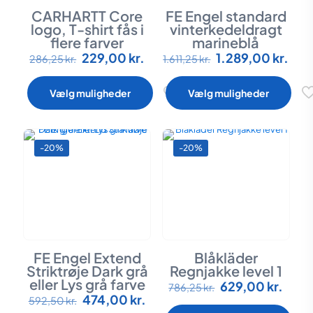
CARHARTT Core
FE Engel standard
logo, T-shirt fås i
vinterkedeldragt
flere farver
marineblå
Den
Den
Den
Den
229,00
kr.
1.289,00
kr.
Dette
Dette
286,25
kr.
1.611,25
kr.
oprindelige
aktuelle
oprindelige
aktu
vare
vare
pris
pris
pris
pris
har
har
Vælg muligheder
Vælg muligheder
var:
er:
var:
er:
flere
flere
286,25 kr..
229,00 kr..
1.611,25 kr..
1.28
varianter.
varianter.
Mulighederne
Mulighederne
kan
kan
-20%
-20%
vælges
vælges
på
på
varesiden
varesiden
FE Engel Extend
Blåkläder
Striktrøje Dark grå
Regnjakke level 1
eller Lys grå farve
Den
Den
629,00
kr.
Dette
786,25
kr.
Den
Den
oprindelige
aktue
474,00
kr.
Dette
vare
592,50
kr.
oprindelige
aktuelle
pris
pris
vare
har