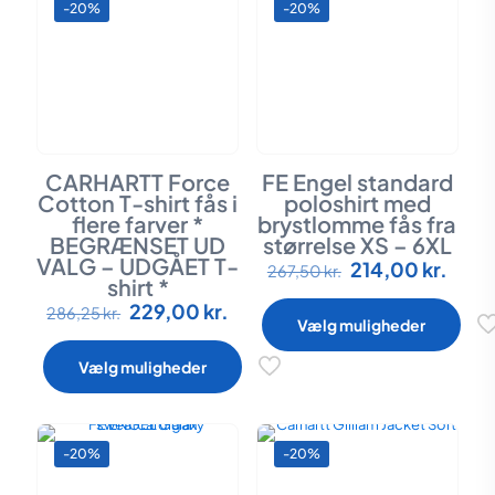
-20%
-20%
vælges
vælges
på
på
varesiden
varesiden
CARHARTT Force
FE Engel standard
Cotton T-shirt fås i
poloshirt med
flere farver *
brystlomme fås fra
BEGRÆNSET UD
størrelse XS – 6XL
VALG – UDGÅET T-
Den
Den
214,00
kr.
Dette
267,50
kr.
shirt *
oprindelige
aktue
vare
Den
Den
pris
pris
229,00
kr.
Dette
har
286,25
kr.
Vælg muligheder
oprindelige
aktuelle
var:
er:
vare
flere
pris
pris
267,50 kr..
214,0
har
varianter.
Vælg muligheder
var:
er:
flere
Mulighederne
286,25 kr..
229,00 kr..
varianter.
kan
Mulighederne
vælges
kan
på
-20%
-20%
vælges
varesiden
på