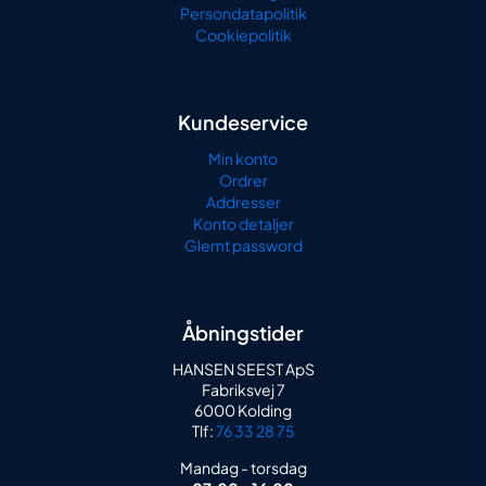
Persondatapolitik
Cookiepolitik
Kundeservice
Min konto
Ordrer
Addresser
Konto detaljer
Glemt password
Åbningstider
HANSEN SEEST ApS
Fabriksvej 7
6000 Kolding
Tlf:
76 33 28 75
Mandag - torsdag