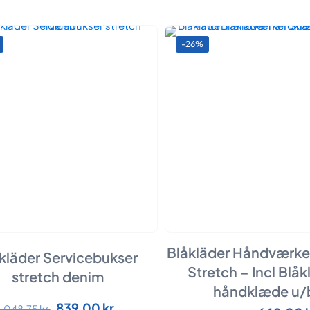
-26%
Blåkläder Håndværke
kläder Servicebukser
Stretch – Incl Blåk
stretch denim
håndklæde u/
Dette
Den
Den
839,00
kr.
1.048,75
kr.