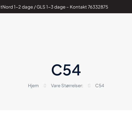
PostNord 1-2 dage / GLS 1-3 dage – Kontakt
76332875
C54
Hjem
Vare Størrelser:
C54