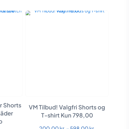
r Shorts
VM Tilbud! Valgfri Shorts og
läder
T-shirt Kun 798,00
b
Dette
Prisinterval:
200,00
kr.
–
598,00
kr.