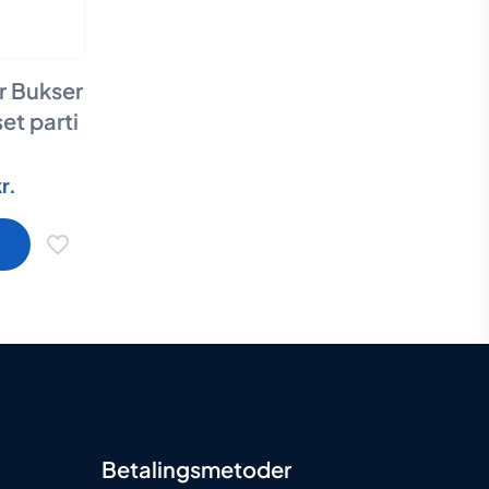
r Bukser
et parti
Den
kr.
ige
aktuelle
pris
er:
..
749,00 kr..
erne
n
Betalingsmetoder