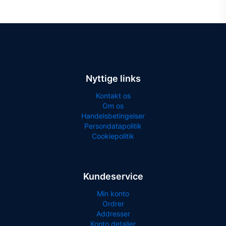
998,75 kr..
749,0
kan
varianter.
vælges
Mulighederne
på
kan
varesiden
vælges
på
varesiden
Nyttige links
Kontakt os
Om os
Handelsbetingelser
Persondatapolitik
Cookiepolitik
Kundeservice
Min konto
Ordrer
Addresser
Konto detaljer