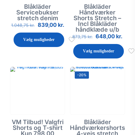
Blåkläder
Blåkläder
Servicebukser
Håndværker
stretch denim
Shorts Stretch –
Incl Blåkläder
Den
Den
839,00
kr.
Dette
1.048,75
kr.
håndklæde u/b
oprindelige
aktuelle
vare
pris
pris
Den
Den
648,00
kr.
har
Dette
873,75
kr.
Vælg muligheder
var:
er:
oprindelige
aktue
flere
vare
1.048,75 kr..
839,00 kr..
pris
pris
varianter.
har
Vælg muligheder
var:
er:
Mulighederne
flere
873,75 kr..
648,0
kan
varianter.
vælges
Mulighederne
på
kan
-20%
varesiden
vælges
på
varesiden
VM Tilbud! Valgfri
Blåkläder
Shorts og T-shirt
Håndværkershorts
Kun 798,00
4-vejs stretch