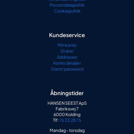
Persondatapolitik
Cookiepolitik
Kundeservice
Min konto
Ordrer
Addresser
Konto detaljer
Glemt password
Åbningstider
HANSEN SEEST ApS
Fabriksvej 7
6000 Kolding
Tlf:
76 33 28 75
Mandag - torsdag