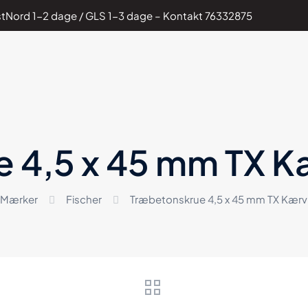
PostNord 1-2 dage / GLS 1-3 dage – Kontakt
76332875
4,5 x 45 mm TX Kæ
Mærker
Fischer
Træbetonskrue 4,5 x 45 mm TX Kærv f