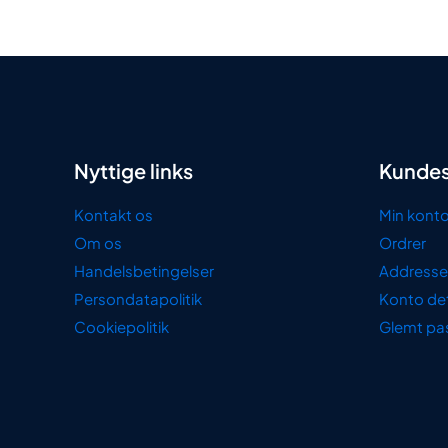
pris
pris
var:
er:
35,00 kr..
28,00 kr..
Nyttige links
Kundes
Kontakt os
Min kont
Om os
Ordrer
Handelsbetingelser
Addresse
Persondatapolitik
Konto det
Cookiepolitik
Glemt pa