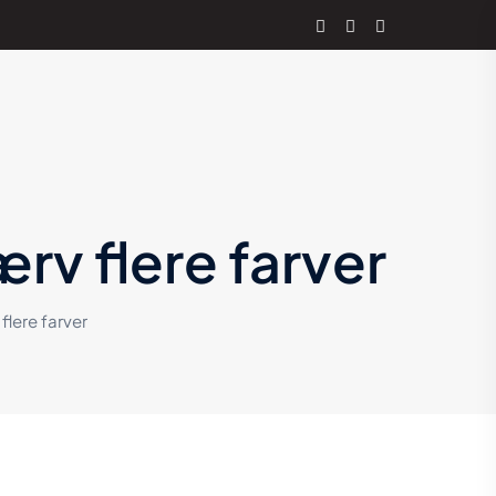
rv flere farver
lere farver