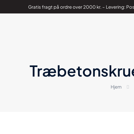
Gratis fragt på ordre over 2000 kr. – Levering: 
Træbetonskrue 
Hjem