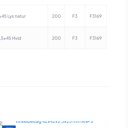
×45 Lys natur
200
F3
F3169
,5×45 Hvid
200
F3
F3169
N/A
HVID
,
Lys