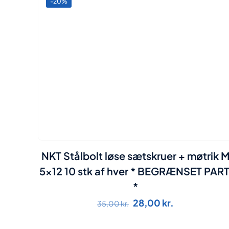
-20%
NKT Stålbolt løse sætskruer + møtrik 
5×12 10 stk af hver * BEGRÆNSET PART
*
Den
Den
28,00
kr.
35,00
kr.
oprindelige
aktuelle