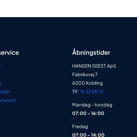
56,00 kr.
ervice
Åbningstider
o
HANSEN SEEST ApS
Fabriksvej 7
r
6000 Kolding
aljer
Tlf:
76 33 28 75
ssword
Mandag - torsdag
07:00 - 16:00
Fredag
07:00 - 14:00