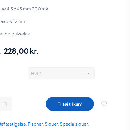
ue 4,5 x 45 mm 200 stk
ead ø 12 mm
t og pulverlak
Den
Den
228,00
kr.
.
oprindelige
aktuelle
pris
pris
var:
er:
288,25 kr..
228,00 kr..
rue
Tilføj til kurv
Befæstigelse
,
Fischer
,
Skruer
,
Specialskruer
,