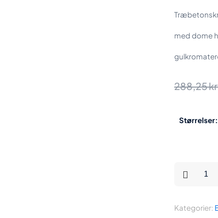
Træbetonskr
med dome h
gulkromatere
288,25
kr
Størrelser:
Træbetonsk
4,5
x
Kategorier:
45