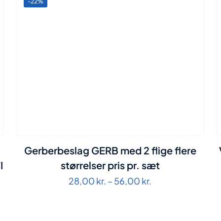
-22%
M
Gerberbeslag GERB med 2 flige flere
I
størrelser pris pr. sæt
Prisinterval:
28,00
kr.
–
56,00
kr.
28,00 kr.
til