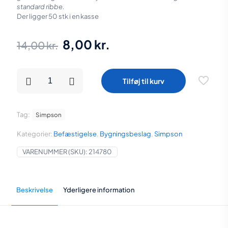
standard ribbe.
Der ligger 50 stk i en kasse
Den
Den
8,00
kr.
14,00
kr.
oprindelige
aktuelle
pris
pris
Vinkelbeslag
Tilføj til kurv
88x88x2,0x65
var:
er:
med
ribbe
14,00 kr..
8,00 kr..
antal
Tag:
Simpson
Kategorier:
Befæstigelse
,
Bygningsbeslag
,
Simpson
VARENUMMER (SKU):
214780
Beskrivelse
Yderligere information