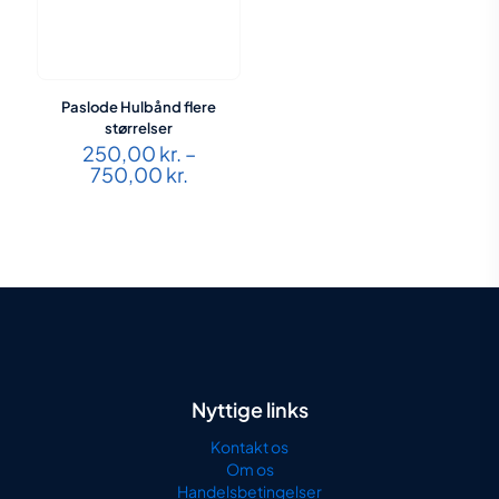
Paslode Hulbånd flere
størrelser
250,00
kr.
–
Prisinterval:
750,00
kr.
250,00 kr.
til
750,00 kr.
Nyttige links
Kontakt os
Om os
Handelsbetingelser