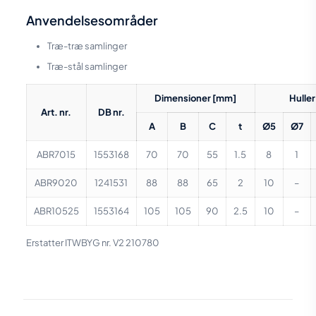
Anvendelsesområder
Træ-træ samlinger
Træ-stål samlinger
Dimensioner [mm]
Huller 
Art. nr.
DB nr.
A
B
C
t
Ø5
Ø7
ABR7015
1553168
70
70
55
1.5
8
1
ABR9020
1241531
88
88
65
2
10
–
ABR10525
1553164
105
105
90
2.5
10
–
Erstatter ITWBYG nr. V2 210780
Vægt
0,168 kg