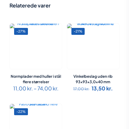
Relaterede varer
-27%
-21%
Normplader med huller i stål
Vinkelbeslag uden rib
flere størrelser
93x93x3,0x40 mm
Prisinterval:
Den
Den
11,00
kr.
–
74,00
kr.
13,50
kr.
17,00
kr.
11,00 kr.
oprindelige
aktuel
til
pris
pris
74,00 kr.
var:
er:
17,00 kr..
13,50 k
-22%