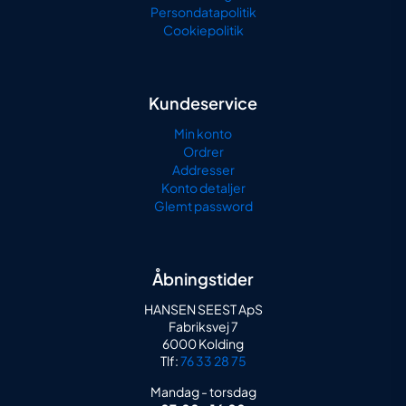
Persondatapolitik
Cookiepolitik
Kundeservice
Min konto
Ordrer
Addresser
Konto detaljer
Glemt password
Åbningstider
HANSEN SEEST ApS
Fabriksvej 7
6000 Kolding
Tlf:
76 33 28 75
Mandag - torsdag