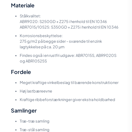
Materiale
Stålkvalitet:
ABR9020: S250GD + Z275 i henhold til EN 10346
ABR7015/10525: S350GD + Z275 i henhold til EN 10346
Korrosionsbeskyttelse:
275 g/m2 på begge sider – svarende til en zink
lagtykkelse på ca. 20 μm
Findes også i en rustfri udgave: ABR7015S, ABR9020S
og ABR10525S
Fordele
Meget kraftige vinkelbeslag til bærende konstruktioner
Høj lastbæreevne
Kraftige ribbeforstærkninger giver ekstra holdbarhed
Samlinger
Træ-træ samling
Træ-stål samling