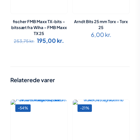
fischer FMB Maxx TX-bits –
Arndt Bits 25 mm Torx – Torx
bitssæt fra Wiha – FMB Maxx
25
TX 25
6,00
kr.
Den
Den
195,00
kr.
253,75
kr.
oprindelige
aktuelle
pris
pris
var:
er:
253,75 kr..
195,00 kr..
Relaterede varer
-54%
-21%