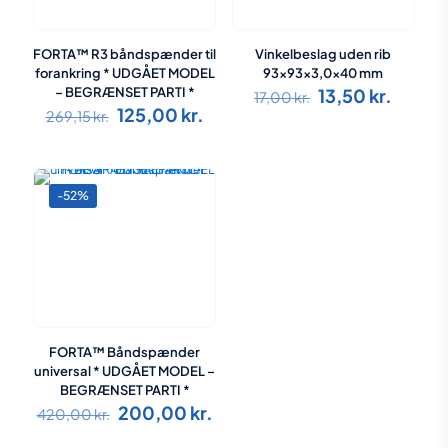
FORTA™ R3 båndspænder til
Vinkelbeslag uden rib
forankring * UDGÅET MODEL
93x93x3,0x40 mm
Den
Den
– BEGRÆNSET PARTI *
13,50
kr.
17,00
kr.
Den
Den
oprindelige
aktuel
125,00
kr.
269,15
kr.
oprindelige
aktuelle
pris
pris
pris
pris
var:
er:
var:
er:
17,00 kr..
13,50 k
269,15 kr..
125,00 kr..
-52%
FORTA™ Båndspænder
universal * UDGÅET MODEL –
BEGRÆNSET PARTI *
Den
Den
200,00
kr.
420,00
kr.
oprindelige
aktuelle