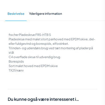
hoved
200
stk
antal
Beskrivelse
Yderligere information
fischer Pladeskrue FRS-HTB S
Pladeskrue med malet stort panhoved med EPDM skive, del-
eller fuldgevind og borespids, elforzinket.
Til inden- og udendørs brug ved tæt montering af plader på
stål
C4 overflade skrue til udvendig brug.
Borespids
Sort malet hoved med EPDM skive
TX25 kærv
Vægt
0,5 kg
Du kunne også være interesseret i…