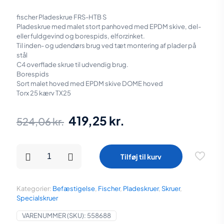
fischer Pladeskrue FRS-HTB S
Pladeskrue med malet stort panhoved med EPDM skive, del-
eller fuldgevind og borespids, elforzinket.
Til inden- og udendørs brug ved tæt montering af plader på
stål
C4 overflade skrue til udvendig brug.
Borespids
Sort malet hoved med EPDM skive DOME hoved
Torx 25 kærv TX25
Den
Den
419,25
kr.
524,06
kr.
oprindelige
aktuelle
pris
pris
Selvborende
Tilføj til kurv
skrue
var:
er:
4,8
x
524,06 kr..
419,25 kr..
35
Kategorier:
Befæstigelse
,
Fischer
,
Pladeskruer
,
Skruer
,
mm
Specialskruer
sort
torx
VARENUMMER (SKU):
558688