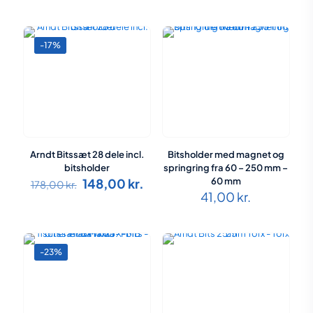
-17%
Arndt Bitssæt 28 dele incl.
Bitsholder med magnet og
bitsholder
springring fra 60 – 250 mm –
Den
Den
148,00
kr.
60 mm
178,00
kr.
oprindelige
aktuelle
41,00
kr.
pris
pris
var:
er:
178,00 kr..
148,00 kr..
-23%