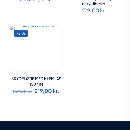
acryl-libeller
219,00
kr.
-21%
SKYDELÆRE MED KLEMLÅS
150 MM
Den
Den
219,00
kr.
277,50
kr.
oprindelige
aktuelle
pris
pris
var:
er:
277,50 kr..
219,00 kr..