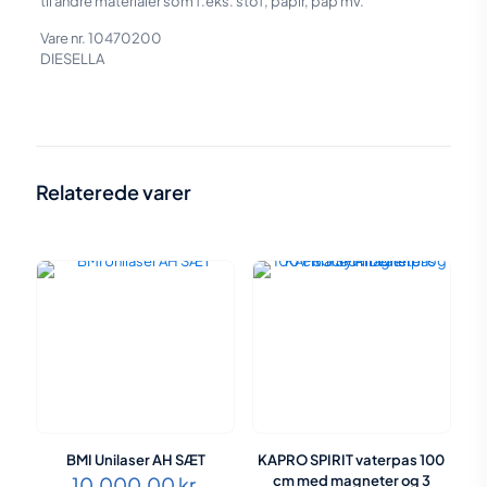
til andre materialer som f.eks. stof, papir, pap mv.
Vare nr. 10470200
DIESELLA
Vægt
0,403 kg
Størrelse
17 × 12 × 4 cm
Relaterede varer
BMI Unilaser AH SÆT
KAPRO SPIRIT vaterpas 100
10.000,00
kr.
cm med magneter og 3