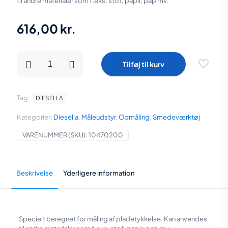
til andre materialer som f.eks. stof, papir, pap mv.
616,00
kr.
Diesella
Tilføj til kurv
Tykkelsesmåler
0-
10x0,01
mm
Tag:
DIESELLA
antal
Kategorier:
Diesella
,
Måleudstyr
,
Opmåling
,
Smedeværktøj
VARENUMMER (SKU):
10470200
Beskrivelse
Yderligere information
Specielt beregnet for måling af pladetykkelse. Kan anvendes