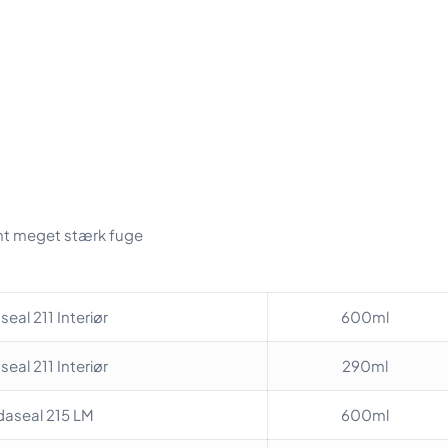
amt meget stærk fuge
eal 211 Interiør
600ml
eal 211 Interiør
290ml
aseal 215 LM
600ml