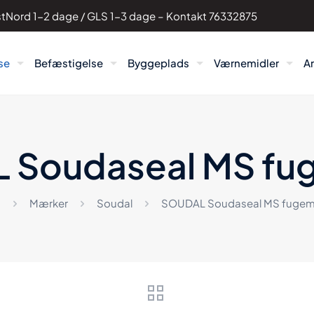
PostNord 1-2 dage / GLS 1-3 dage – Kontakt
76332875
se
Befæstigelse
Byggeplads
Værnemidler
A
 Soudaseal MS fu
m
Mærker
Soudal
SOUDAL Soudaseal MS fuge