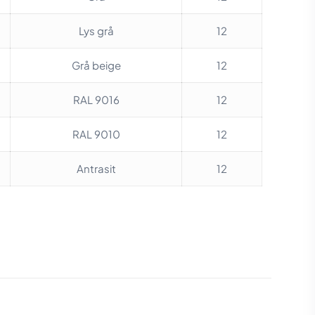
Lys grå
12
Grå beige
12
RAL 9016
12
RAL 9010
12
Antrasit
12
N/A
å
,
Gråbeige
,
Hvid (ral
endig fugemasse 290
e 600 ml
,
Natur sten