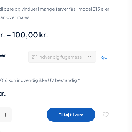
l døre og vinduer i mange farver fås i model 215 eller
kan over males
Prisinterval:
r.
–
100,00
kr.
42,00 kr.
til
ver
Ryd
100,00 kr.
9016 kun indvendig ikke UV bestandig *
kr.
Tilføj til kurv