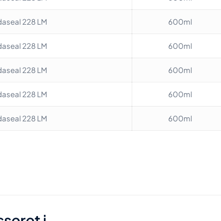
aseal 228 LM
600ml
aseal 228 LM
600ml
aseal 228 LM
600ml
aseal 228 LM
600ml
aseal 228 LM
600ml
Antrasit
,
Basalt
,
Betongrå
,
Brun
,
Cementgrå
,
Gr
9010)
,
Lys grå
,
Renhvid (RAL 9016)
,
Sort
,
211 indv
ml
,
211 indvendig fugemass
seret i…