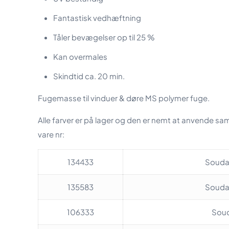
Fantastisk vedhæftning
Tåler bevægelser op til 25 %
Kan overmales
Skindtid ca. 20 min.
Fugemasse til vinduer & døre MS polymer fuge.
Alle farver er på lager og den er nemt at anvende s
vare nr:
134433
Soudas
135583
Soudas
106333
Soud