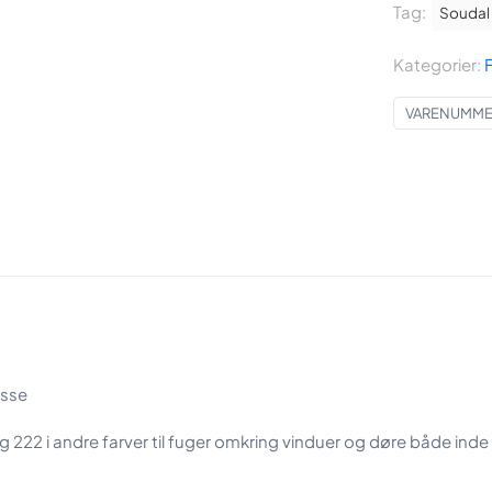
Tag:
fugemasse
Soudal
antal
Kategorier:
VARENUMMER
asse
r og 222 i andre farver til fuger omkring vinduer og døre både ind