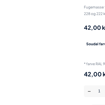
Fugemasse ti
228 og 222 
42,00
k
Soudal far
* farve RAL 
42,00
SOUDAL
Soudaseal
MS