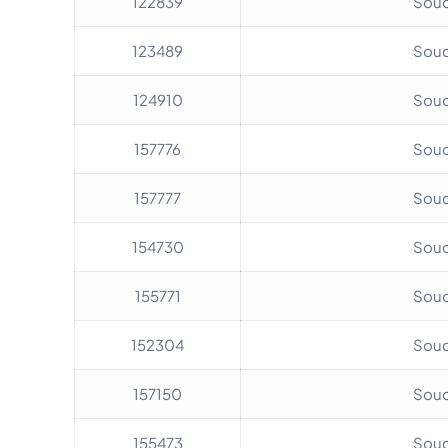
122839
Soud
123489
Soud
124910
Soud
157776
Soud
157777
Soud
154730
Soud
155771
Soud
152304
Soud
157150
Soud
155473
Soud