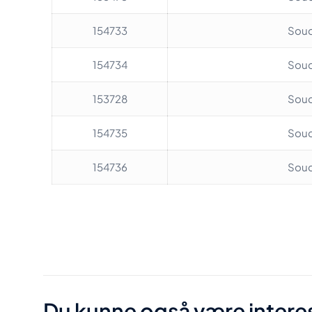
154733
Soud
154734
Soud
153728
Soud
154735
Soud
154736
Soud
Vægt
Soudal farver
Du kunne også være interes