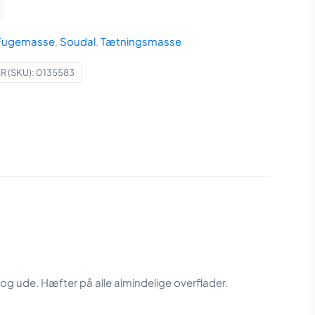
Fugemasse
,
Soudal
,
Tætningsmasse
 (SKU):
0135583
e og ude. Hæfter på alle almindelige overflader.