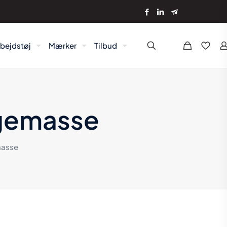
rbejdstøj
Mærker
Tilbud
gemasse
masse