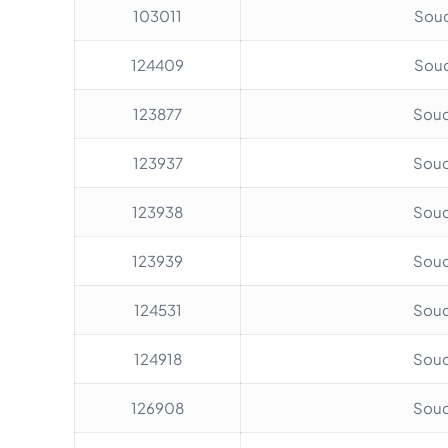
103011
Soud
124409
Soud
123877
Soud
123937
Soud
123938
Soud
123939
Soud
124531
Soud
124918
Soud
126908
Soud