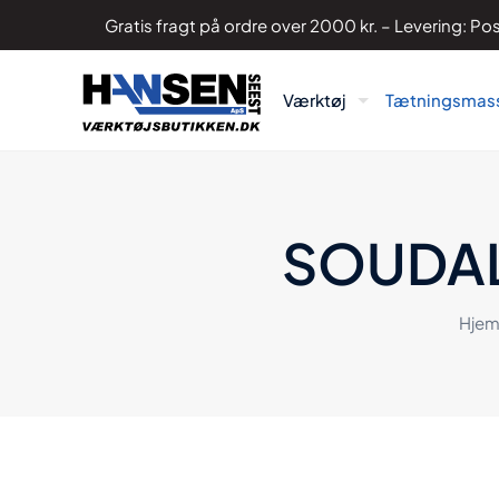
Gratis fragt på ordre over 2000 kr. – Levering: 
Værktøj
Tætningsmas
SOUDAL
Hje