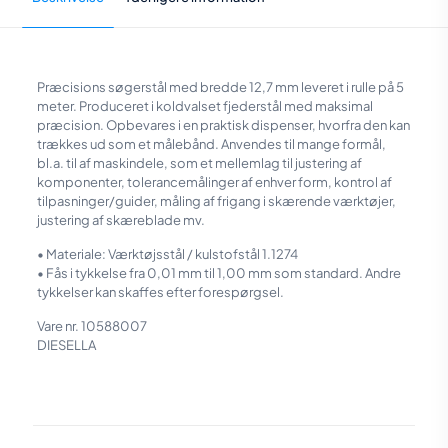
Præcisions søgerstål med bredde 12,7 mm leveret i rulle på 5
meter. Produceret i koldvalset fjederstål med maksimal
præcision. Opbevares i en praktisk dispenser, hvorfra den kan
trækkes ud som et målebånd. Anvendes til mange formål,
bl.a. til af maskindele, som et mellemlag til justering af
komponenter, tolerancemålinger af enhver form, kontrol af
tilpasninger/guider, måling af frigang i skærende værktøjer,
justering af skæreblade mv.
• Materiale: Værktøjsstål / kulstofstål 1.1274
• Fås i tykkelse fra 0,01 mm til 1,00 mm som standard. Andre
tykkelser kan skaffes efter forespørgsel.
Vare nr. 10588007
DIESELLA
Vægt
0,066 kg
Størrelse
8,5 × 8,5 × 2,5 cm