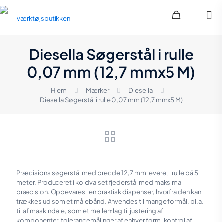
Diesella Søgerstål i rulle
0,07 mm (12,7 mmx5 M)
Hjem
Mærker
Diesella
Diesella Søgerstål i rulle 0,07 mm (12,7 mmx5 M)
Præcisions søgerstål med bredde 12,7 mm leveret i rulle på 5
meter. Produceret i koldvalset fjederstål med maksimal
præcision. Opbevares i en praktisk dispenser, hvorfra den kan
trækkes ud som et målebånd. Anvendes til mange formål, bl.a.
til af maskindele, som et mellemlag til justering af
komponenter, tolerancemålinger af enhver form, kontrol af