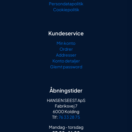
Persondatapolitik
Cookiepolitik
Kundeservice
Min konto
Ordrer
Addresser
Konto detaljer
Glemt password
Åbningstider
HANSEN SEEST ApS
Fabriksvej 7
6000 Kolding
Tlf:
76 33 28 75
Mandag - torsdag