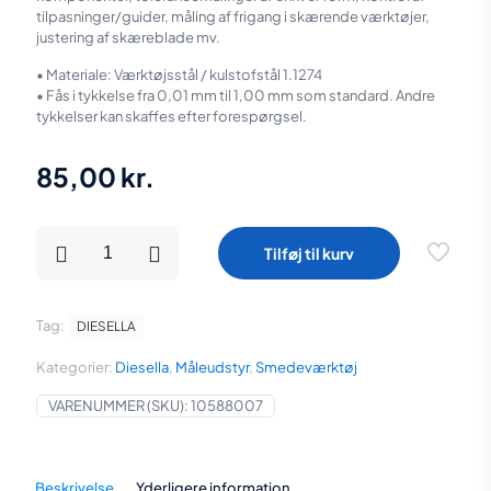
tilpasninger/guider, måling af frigang i skærende værktøjer,
justering af skæreblade mv.
• Materiale: Værktøjsstål / kulstofstål 1.1274
• Fås i tykkelse fra 0,01 mm til 1,00 mm som standard. Andre
tykkelser kan skaffes efter forespørgsel.
85,00
kr.
Diesella
Tilføj til kurv
Søgerstål
i
rulle
0,07
Tag:
DIESELLA
mm
(12,7
Kategorier:
Diesella
,
Måleudstyr
,
Smedeværktøj
mmx5
M)
VARENUMMER (SKU):
10588007
antal
Beskrivelse
Yderligere information