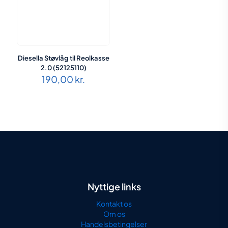
Diesella Støvlåg til Reolkasse
2.0 (52125110)
190,00
kr.
Nyttige links
Kontakt os
Om os
Handelsbetingelser