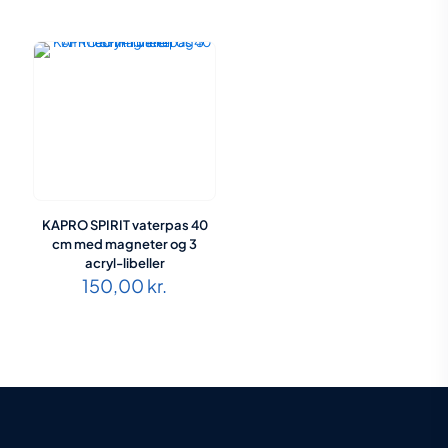
oprindelige
aktue
pris
pris
var:
er:
277,50 kr..
219,0
KAPRO SPIRIT vaterpas 40
cm med magneter og 3
acryl-libeller
150,00
kr.