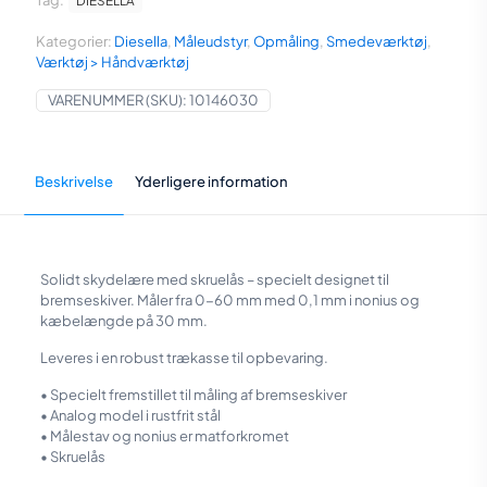
Tag:
DIESELLA
60x0,1
mm
Kategorier:
Diesella
,
Måleudstyr
,
Opmåling
,
Smedeværktøj
,
med
Værktøj > Håndværktøj
30
mm
VARENUMMER (SKU):
10146030
kæber
antal
Beskrivelse
Yderligere information
Solidt skydelære med skruelås – specielt designet til
bremseskiver. Måler fra 0-60 mm med 0,1 mm i nonius og
kæbelængde på 30 mm.
Leveres i en robust trækasse til opbevaring.
• Specielt fremstillet til måling af bremseskiver
• Analog model i rustfrit stål
• Målestav og nonius er matforkromet
• Skruelås