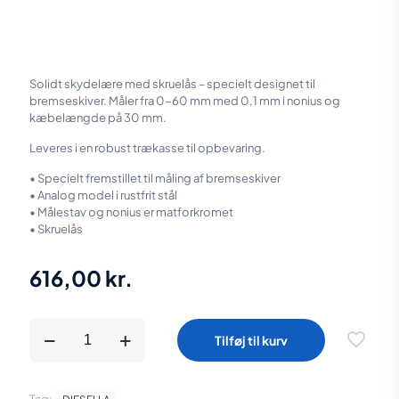
Solidt skydelære med skruelås – specielt designet til
bremseskiver. Måler fra 0-60 mm med 0,1 mm i nonius og
kæbelængde på 30 mm.
Leveres i en robust trækasse til opbevaring.
• Specielt fremstillet til måling af bremseskiver
• Analog model i rustfrit stål
• Målestav og nonius er matforkromet
• Skruelås
616,00
kr.
Diesella
Tilføj til kurv
Skydelære
til
bremseskiver
0-