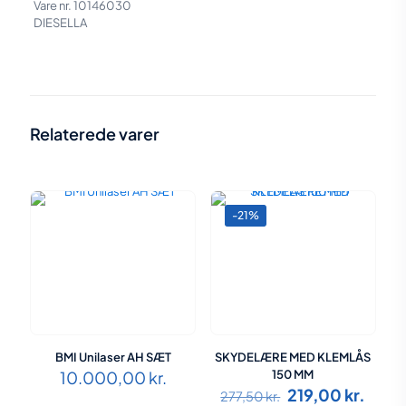
Vare nr. 10146030
DIESELLA
Vægt
0,25 kg
Størrelse
18 × 8,5 × 2,5 cm
Relaterede varer
-21%
BMI Unilaser AH SÆT
SKYDELÆRE MED KLEMLÅS
10.000,00
kr.
150 MM
Den
Den
219,00
kr.
277,50
kr.