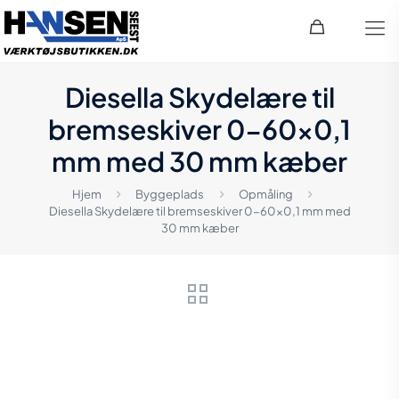
Diesella Skydelære til
bremseskiver 0-60×0,1
mm med 30 mm kæber
Hjem
Byggeplads
Opmåling
Diesella Skydelære til bremseskiver 0-60×0,1 mm med
30 mm kæber