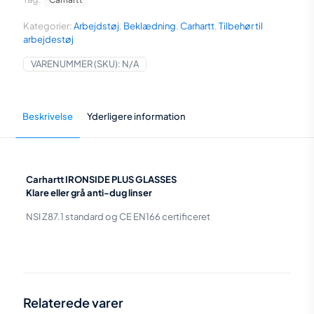
farve
antal
Kategorier:
Arbejdstøj
,
Beklædning
,
Carhartt
,
Tilbehør til
arbejdestøj
VARENUMMER (SKU):
N/A
Beskrivelse
Yderligere information
Carhartt IRONSIDE PLUS GLASSES
Klare eller grå anti-dug linser
NSI Z87.1 standard og CE EN166 certificeret
Vægt
N/A
Farve
Bronze
,
Grå
,
Transparent
Relaterede varer