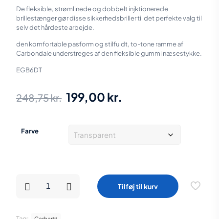
De fleksible, strømlinede og dobbelt injktionerede
brillestænger gør disse sikkerhedsbriller til det perfekte valg til
selv det hårdeste arbejde.
den komfortable
pasform og stilfuldt, to-tone ramme af
Carbondale understreges af den fleksible gummi næsestykke.
EGB6DT
Den
Den
199,00
kr.
248,75
kr.
oprindelige
aktuelle
pris
pris
Farve
var:
er:
248,75 kr..
199,00 kr..
Carhartt
Tilføj til kurv
sikkerhedsbriller
klar
eller
grå
Tag:
Carhartt