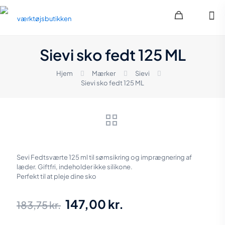
Sievi sko fedt 125 ML
Hjem
Mærker
Sievi
Sievi sko fedt 125 ML
Sevi Fedtsværte 125 ml til sømsikring og imprægnering af
læder. Giftfri, indeholder ikke silikone.
Perfekt til at pleje dine sko
Den
Den
147,00
kr.
183,75
kr.
oprindelige
aktuelle