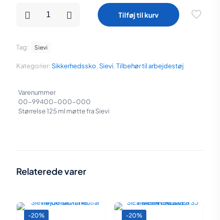
pris
pris
Sievi
Tilføj til kurv
sko
var:
er:
fedt
125
183,75 kr..
147,00 kr..
ML
Tag:
Sievi
antal
Kategorier:
Sikkerhedssko
,
Sievi
,
Tilbehør til arbejdestøj
Varenummer
00-99400-000-000
Størrelse 125 ml møtte fra Sievi
Relaterede varer
-20%
-20%