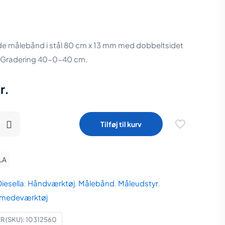
e målebånd i stål 80 cm x 13 mm med dobbeltsidet
 Gradering 40-0-40 cm.
r.
Tilføj til kurv
de
LA
iesella
,
Håndværktøj
,
Målebånd
,
Måleudstyr
,
medeværktøj
 (SKU):
10312560