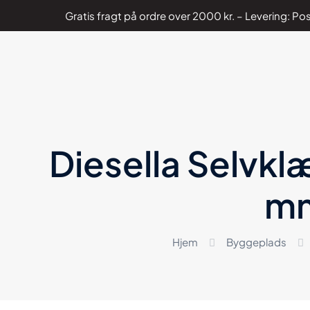
Gratis fragt på ordre over 2000 kr. – Levering: 
Diesella Selvkl
mm
Hjem
Byggeplads