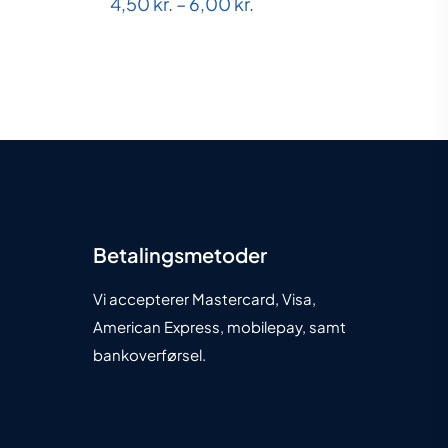
Prisinterval:
4,50
kr.
–
6,00
kr.
4,50 kr.
til
6,00 kr.
Betalingsmetoder
Vi accepterer Mastercard, Visa,
American Express, mobilepay, samt
bankoverførsel.