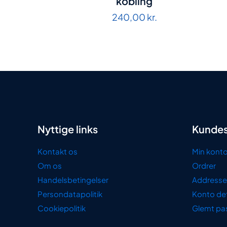
kobling
240,00
kr.
Nyttige links
Kundes
Kontakt os
Min kont
Om os
Ordrer
Handelsbetingelser
Addresse
Persondatapolitik
Konto det
Cookiepolitik
Glemt pa