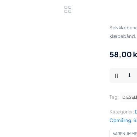
Selvklæbend
klæbebånd.
58,00
k
Diesella
Selvklæben
Pit
Tag:
båndmål
DIESEL
i
Kategorier:
D
stål
Opmåling
,
S
80
cmx13
VARENUMMER