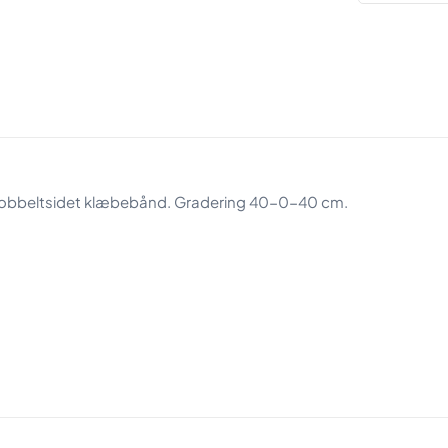
mm
(40-
0-
40cm)
HVID
antal
dobbeltsidet klæbebånd. Gradering 40-0-40 cm.