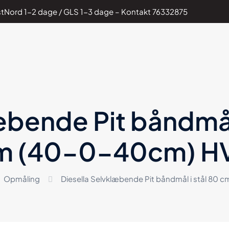
PostNord 1-2 dage / GLS 1-3 dage – Kontakt
76332875
æbende Pit båndmål
 (40-0-40cm) H
Opmåling
Diesella Selvklæbende Pit båndmål i stål 8