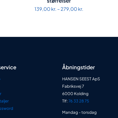
størrelser
Prisinterval:
139,00
kr.
–
279,00
kr.
139,00 kr.
til
279,00 kr.
ervice
Åbningstider
o
HANSEN SEEST ApS
Fabriksvej 7
r
6000 Kolding
aljer
Tlf:
76 33 28 75
ssword
Mandag - torsdag