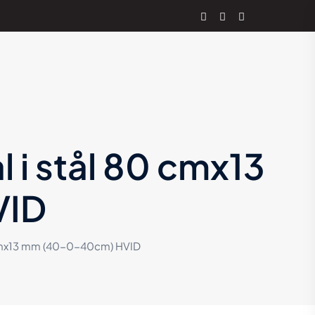
 i stål 80 cmx13
VID
0 cmx13 mm (40-0-40cm) HVID