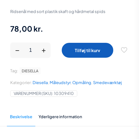
Ridsenål med sort plastik skaft og hårdmetal spids
78,00
kr.
Diesella
Tilføj til kurv
Ridsenål
med
plastik
skaft
Tag:
DIESELLA
og
hårdmetal
Kategorier:
Diesella
,
Måleudstyr
,
Opmåling
,
Smedeværktøj
spids
antal
VARENUMMER (SKU):
10309410
Beskrivelse
Yderligere information