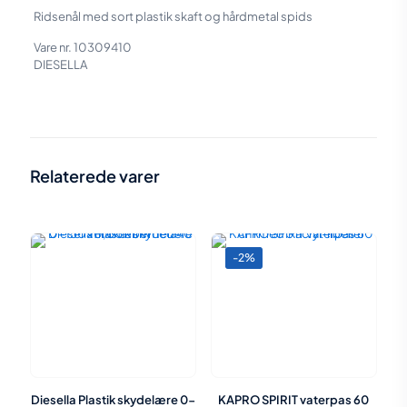
Ridsenål med sort plastik skaft og hårdmetal spids
Vare nr. 10309410
DIESELLA
Vægt
0,04 kg
Størrelse
15 × 2,5 × 2,5 cm
Relaterede varer
-2%
Diesella Plastik skydelære 0-
KAPRO SPIRIT vaterpas 60