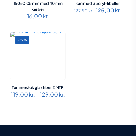
150×0,05 mm med 40 mm
cm med 3 acryl-libeller
Den
Den
kæber
125,00
kr.
127,50
kr.
oprindelige
aktue
16,00
kr.
pris
pris
var:
er:
127,50 kr..
125,0
-29%
Tommestok glasfiber 2 MTR
Prisinterval:
119,00
kr.
–
129,00
kr.
119,00 kr.
til
129,00 kr.