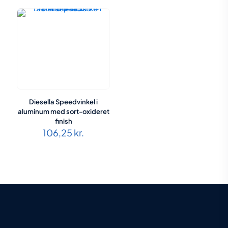
til
129,00 kr.
Diesella Speedvinkel i
aluminum med sort-oxideret
finish
106,25
kr.