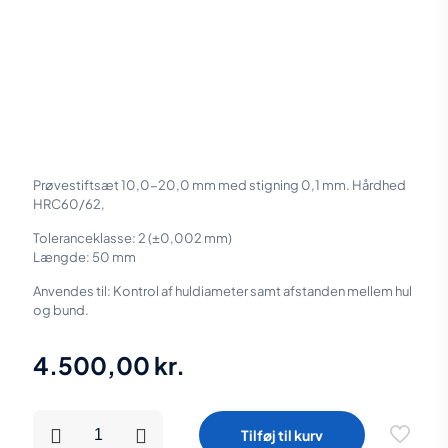
Prøvestiftsæt 10,0-20,0 mm med stigning 0,1 mm. Hårdhed
HRC60/62,
Toleranceklasse: 2 (±0,002 mm)
Længde: 50 mm
Anvendes til: Kontrol af huldiameter samt afstanden mellem hul
og bund.
4.500,00
kr.
Diesella
Tilføj til kurv
Prøvestiftsæt