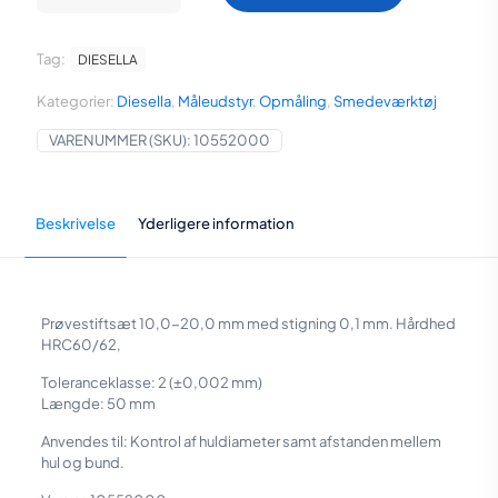
10,0-
20,0
mm
Tag:
DIESELLA
med
stigning
Kategorier:
Diesella
,
Måleudstyr
,
Opmåling
,
Smedeværktøj
0,01
mm
VARENUMMER (SKU):
10552000
toleranceklasse
2
(±0,002
mm)
Beskrivelse
Yderligere information
antal
Prøvestiftsæt 10,0-20,0 mm med stigning 0,1 mm. Hårdhed
HRC60/62,
Toleranceklasse: 2 (±0,002 mm)
Længde: 50 mm
Anvendes til: Kontrol af huldiameter samt afstanden mellem
hul og bund.