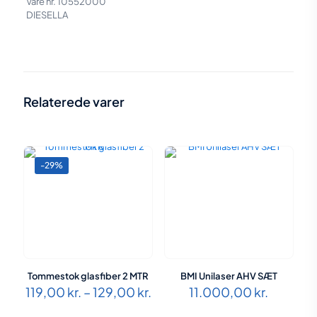
Vare nr. 10552000
DIESELLA
Vægt
9,3 kg
Størrelse
37 × 26 × 8 cm
Relaterede varer
-29%
Tommestok glasfiber 2 MTR
BMI Unilaser AHV SÆT
Prisinterval:
119,00
kr.
–
129,00
kr.
11.000,00
kr.
119,00 kr.