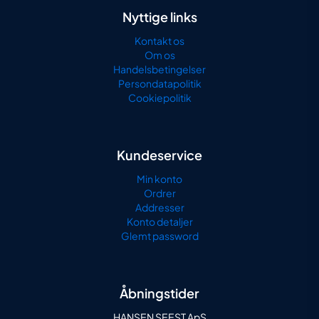
Nyttige links
Kontakt os
Om os
Handelsbetingelser
Persondatapolitik
Cookiepolitik
Kundeservice
Min konto
Ordrer
Addresser
Konto detaljer
Glemt password
Åbningstider
HANSEN SEEST ApS