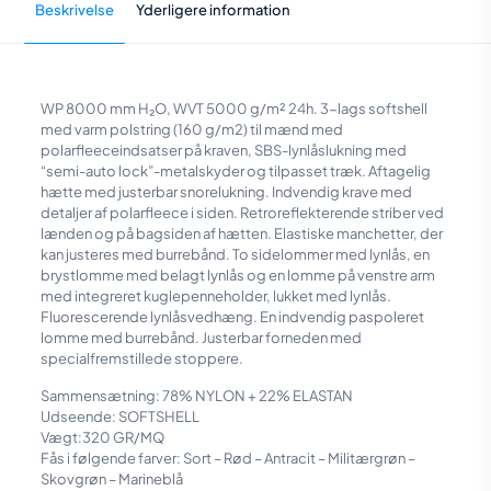
Beskrivelse
Yderligere information
WP 8000 mm H₂O, WVT 5000 g/m² 24h. 3-lags softshell
med varm polstring (160 g/m2) til mænd med
polarfleeceindsatser på kraven, SBS-lynlåslukning med
“semi-auto lock”-metalskyder og tilpasset træk. Aftagelig
hætte med justerbar snorelukning. Indvendig krave med
detaljer af polarfleece i siden. Retroreflekterende striber ved
lænden og på bagsiden af hætten. Elastiske manchetter, der
kan justeres med burrebånd. To sidelommer med lynlås, en
brystlomme med belagt lynlås og en lomme på venstre arm
med integreret kuglepenneholder, lukket med lynlås.
Fluorescerende lynlåsvedhæng. En indvendig paspoleret
lomme med burrebånd. Justerbar forneden med
specialfremstillede stoppere.
Sammensætning: 78% NYLON + 22% ELASTAN
Udseende: SOFTSHELL
Vægt:320 GR/MQ
Fås i følgende farver: Sort – Rød – Antracit – Militærgrøn –
Skovgrøn – Marineblå