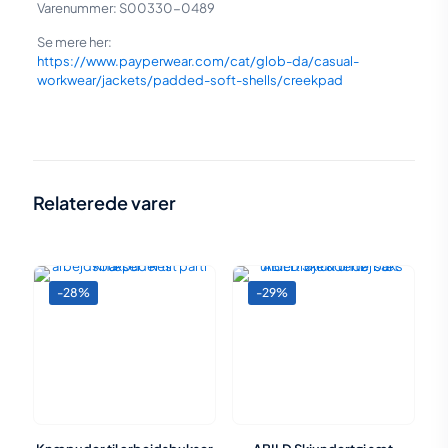
Varenummer: S00330-0489
Se mere her:
https://www.payperwear.com/cat/glob-da/casual-
workwear/jackets/padded-soft-shells/creekpad
Vægt
N/A
(3XL)
,
(4XL)
,
(XXL)
,
(5XL)
,
(L)
,
(M)
,
Størrelser:
(S)
,
(XL)
,
(XS)
Relaterede varer
-28%
-29%