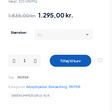
Vægt: 320 GR/MQ
Den
Den
1.295,00
kr.
1.835,00
kr.
oprindelige
aktuelle
pris
pris
Størrelser:
var:
er:
1.835,00 kr..
1.295,00 kr..
PAYPER
Tilføj til kurv
Jakke
Creek
Pad
Flere
Tag:
PAYPER
Størrelser
Sort
Kategorier:
Arbejdsjakker
,
Beklædning
,
PAYPER
antal
VARENUMMER (SKU):
N/A