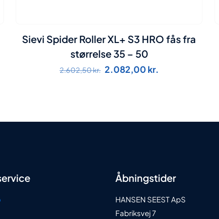
Sievi Spider Roller XL+ S3 HRO fås fra
størrelse 35 – 50
Den
Den
2.082,00
kr.
2.602,50
kr.
oprindelige
aktuelle
pris
pris
var:
er:
2.602,50 kr..
2.082,00 kr..
ervice
Åbningstider
o
HANSEN SEEST ApS
Fabriksvej 7