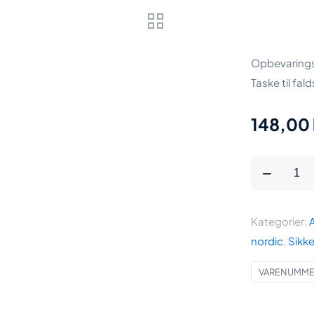
Opbevaringst
Taske til fal
148,00
Opbevaring
sort
farve
Kategorier:
fra
nordic
,
Sikk
OS
til
VARENUMMER
faldsikrings
antal