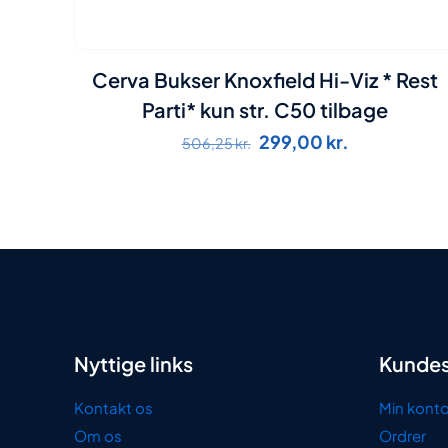
Cerva Bukser Knoxfield Hi-Viz * Rest
Parti* kun str. C50 tilbage
Den
Den
299,00
kr.
506,25
kr.
oprindelige
aktuelle
pris
pris
var:
er:
506,25 kr..
299,00 kr..
Nyttige links
Kundes
Kontakt os
Min kont
Om os
Ordrer