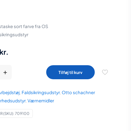
aske sort farve fra OS
dsikringsudstyr
kr.
staske
Tilføj til kurv
Arbejdstøj
,
Faldsikringsudstyr
,
Otto schachner
erhedsudstyr
,
Værnemidler
 (SKU):
709100
udstyr