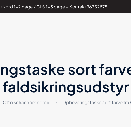
PostNord 1-2 dage / GLS 1-3 dage – Kontakt
76332875
gstaske sort farve 
faldsikringsudstyr
Otto schachner nordic
Opbevaringstaske sort farve fra O