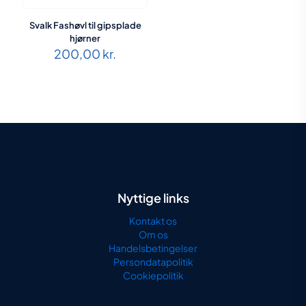
Svalk Fashøvl til gipsplade
hjørner
200,00
kr.
Nyttige links
Kontakt os
Om os
Handelsbetingelser
Persondatapolitik
Cookiepolitik