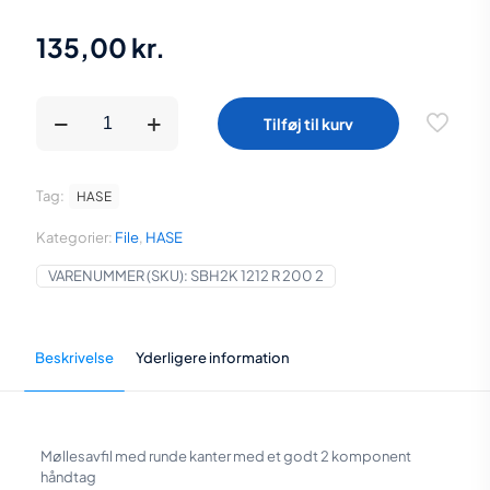
135,00
kr.
HASE
Tilføj til kurv
Møllesavfil
200
mm
længde
Tag:
HASE
antal
Kategorier:
File
,
HASE
VARENUMMER (SKU):
SBH2K 1212 R 200 2
Beskrivelse
Yderligere information
Møllesavfil med runde kanter med et godt 2 komponent
håndtag