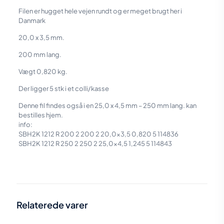
Filen er hugget hele vejen rundt og er meget brugt her i
Danmark
20,0 x 3,5 mm.
200 mm lang.
Vægt 0,820 kg.
Der ligger 5 stk i et colli/kasse
Denne fil findes også i en 25,0 x 4,5 mm – 250 mm lang. kan
bestilles hjem.
info:
SBH2K 1212 R 200 2 200 2 20,0×3,5 0,820 5 114836
SBH2K 1212 R 250 2 250 2 25,0×4,5 1,245 5 114843
Vægt
0,82 kg
Relaterede varer