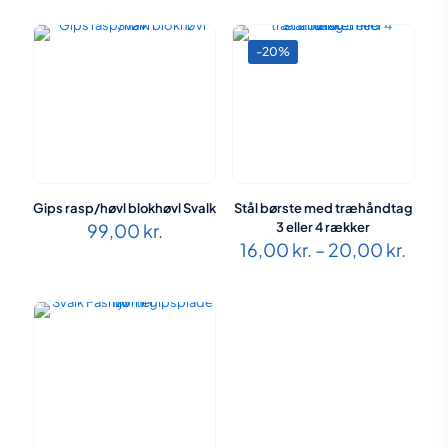
-20%
Gips rasp/høvl blokhøvl Svalk
Stål børste med træhåndtag
99,00
kr.
3 eller 4 rækker
Prisi
16,00
kr.
–
20,00
kr.
16,00
til
20,0