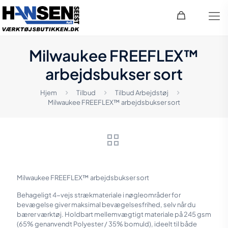
Milwaukee FREEFLEX™
arbejdsbukser sort
Hjem
Tilbud
Tilbud Arbejdstøj
Milwaukee FREEFLEX™ arbejdsbukser sort
Milwaukee FREEFLEX™ arbejdsbukser sort
Behageligt 4-vejs strækmateriale i nøgleområder for
bevægelse giver maksimal bevægelsesfrihed, selv når du
bærer værktøj. Holdbart mellemvægtigt materiale på 245 gsm
(65% genanvendt Polyester / 35% bomuld), ideelt til både