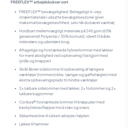
FREEFLEX™ arbejdsbukser sort
FREEFLEX™ bevægelighed: Behageligt 4-vejs
strækmateriale i udsatte bevægelseszoner giver
maksimal bevægelsesfrihed, selv når du bærer værktøj
Holdbart mellemvægtigt materiale på 245 gsm (65%
genanvendt Polyester / 35% bomuld), ideelt til både
indendørs og udendørs brug
Aftagelige og forstærkede hylsterlommer med løkker
for mere alsidighed ved opbevaring (fastgjort med
lynlås og knapper)
Skråt åbnet sidelomme til opbevaring af længere
værktøjer (tommestokke, tænger og gaffelnøgler) med
ekstra opbevaringsplads til mindre værktøjer
2x lukbare sidelommer med løkker, 2x forlommer og 2x
lukbare baglommer
Cordura® forstærkede lommer til knæpuder med
beskyttelsesflapper mod støv og snavs.
Sikkerhedsline til sikkert arbejde i højden
Løkke til hammer