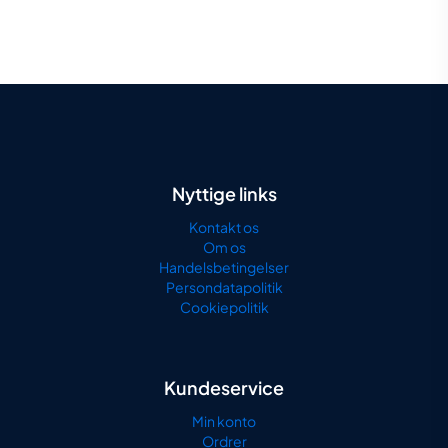
pris
pris
var:
er:
622,50 kr..
379,00 kr..
Nyttige links
Kontakt os
Om os
Handelsbetingelser
Persondatapolitik
Cookiepolitik
Kundeservice
Min konto
Ordrer