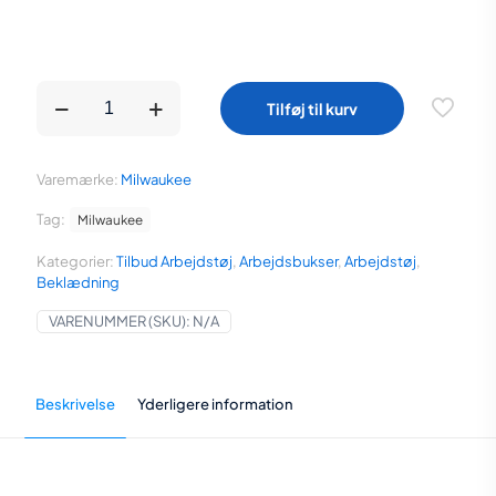
Milwaukee
Tilføj til kurv
FREEFLEX™
arbejdsbukser
sort
antal
Varemærke:
Milwaukee
Tag:
Milwaukee
Kategorier:
Tilbud Arbejdstøj
,
Arbejdsbukser
,
Arbejdstøj
,
Beklædning
VARENUMMER (SKU):
N/A
Beskrivelse
Yderligere information