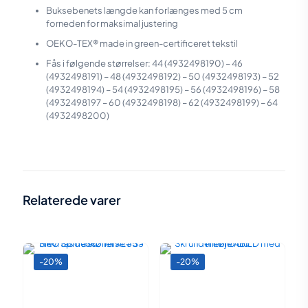
Buksebenets længde kan forlænges med 5 cm
forneden for maksimal justering
OEKO-TEX® made in green-certificeret tekstil
Fås i følgende størrelser: 44 (4932498190) – 46
(4932498191) – 48 (4932498192) – 50 (4932498193) – 52
(4932498194) – 54 (4932498195) – 56 (4932498196) – 58
(4932498197 – 60 (4932498198) – 62 (4932498199) – 64
(4932498200)
Vægt
N/A
Model:
Bukser
Relaterede varer
(44)
,
(46)
,
(48)
,
(50)
,
(52)
,
(54)
,
Størrelser:
(56)
,
(58)
,
(60)
,
(62)
,
(64)
-20%
-20%