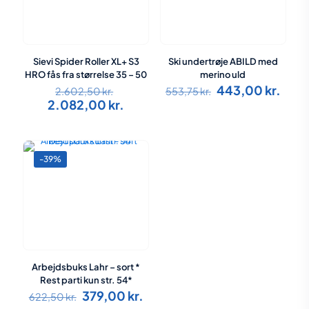
Sievi Spider Roller XL+ S3
Ski undertrøje ABILD med
HRO fås fra størrelse 35 – 50
merino uld
Den
Den
Den
443,00
kr.
2.602,50
kr.
553,75
kr.
oprindelige
oprindelige
aktue
Den
2.082,00
kr.
pris
pris
pris
aktuelle
var:
var:
er:
pris
2.602,50 kr..
553,75 kr..
443,0
er:
2.082,00 kr..
-39%
Arbejdsbuks Lahr – sort *
Rest parti kun str. 54*
Den
Den
379,00
kr.
622,50
kr.
oprindelige
aktuelle