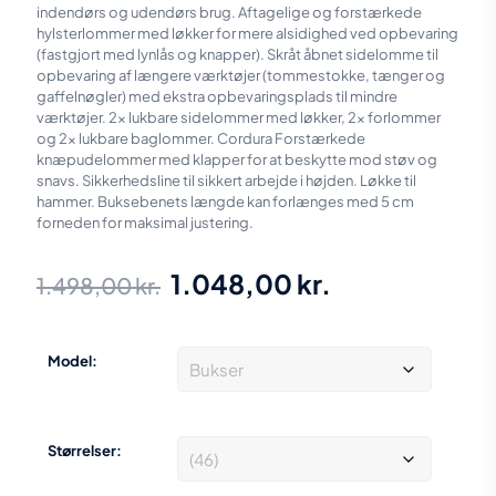
indendørs og udendørs brug. Aftagelige og forstærkede
hylsterlommer med løkker for mere alsidighed ved opbevaring
(fastgjort med lynlås og knapper). Skråt åbnet sidelomme til
opbevaring af længere værktøjer (tommestokke, tænger og
gaffelnøgler) med ekstra opbevaringsplads til mindre
værktøjer. 2x lukbare sidelommer med løkker, 2x forlommer
og 2x lukbare baglommer. Cordura Forstærkede
knæpudelommer med klapper for at beskytte mod støv og
snavs. Sikkerhedsline til sikkert arbejde i højden. Løkke til
hammer. Buksebenets længde kan forlænges med 5 cm
forneden for maksimal justering.
Den
Den
1.048,00
kr.
1.498,00
kr.
oprindelige
aktuelle
pris
pris
Model:
var:
er:
1.498,00 kr..
1.048,00 kr.
Størrelser: