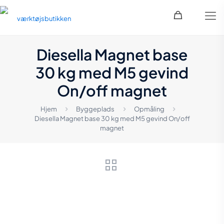
Diesella Magnet base
30 kg med M5 gevind
On/off magnet
Hjem
Byggeplads
Opmåling
Diesella Magnet base 30 kg med M5 gevind On/off
magnet