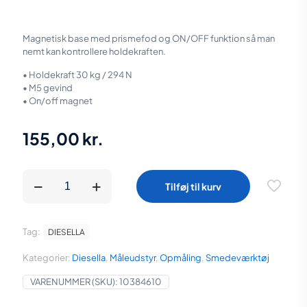
Magnetisk base med prismefod og ON/OFF funktion så man
nemt kan kontrollere holdekraften.
• Holdekraft 30 kg / 294 N
• M5 gevind
• On/off magnet
155,00
kr.
Diesella
Tilføj til kurv
Magnet
base
30
kg
Tag:
DIESELLA
med
M5
Kategorier:
Diesella
,
Måleudstyr
,
Opmåling
,
Smedeværktøj
gevind
On/off
VARENUMMER (SKU):
10384610
magnet
antal