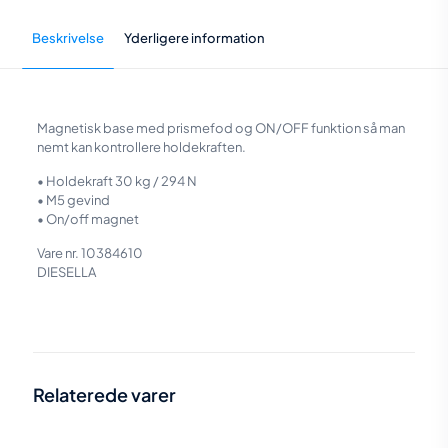
Beskrivelse
Yderligere information
Magnetisk base med prismefod og ON/OFF funktion så man
nemt kan kontrollere holdekraften.
• Holdekraft 30 kg / 294 N
• M5 gevind
• On/off magnet
Vare nr. 10384610
DIESELLA
Vægt
0,22 kg
Størrelse
4,6 × 2,9 × 3,4 cm
Relaterede varer