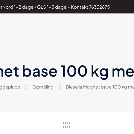
PostNord 1-2 dage / GLS 1-3 dage – Kontakt
76332875
net base 100 kg m
ggeplads
Opmåling
Diesella Magnet base 100 kg m