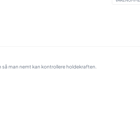
VARENUMMER
gevind
antal
så man nemt kan kontrollere holdekraften.