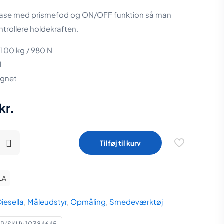
ase med prismefod og ON/OFF funktion så man
trollere holdekraften.
 100 kg / 980 N
d
agnet
kr.
Tilføj til kurv
LA
iesella
,
Måleudstyr
,
Opmåling
,
Smedeværktøj