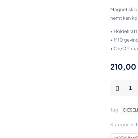
Magnetisk b
nemt kan kon
• Holdekraft
• M10 gevin
• On/Off m
210,00
Diesella
Magnet
base
Tag:
100
DIESEL
kg
Kategorier:
D
med
M10