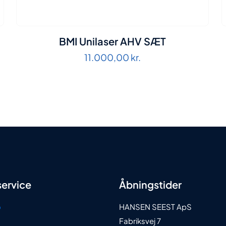
BMI Unilaser AHV SÆT
11.000,00
kr.
ervice
Åbningstider
o
HANSEN SEEST ApS
Fabriksvej 7