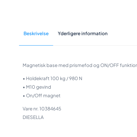
Beskrivelse
Yderligere information
Magnetisk base med prismefod og ON/OFF funktion 
• Holdekraft 100 kg / 980 N
• M10 gevind
• On/Off magnet
Vare nr. 10384645
DIESELLA
Vægt