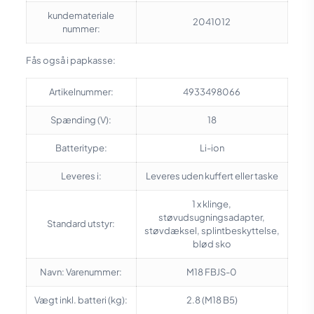
kundemateriale
2041012
nummer:
Fås også i papkasse:
Artikelnummer:
4933498066
Spænding (V):
18
Batteritype:
Li-ion
Leveres i:
Leveres uden kuffert eller taske
1 x klinge,
støvudsugningsadapter,
Standard utstyr:
støvdæksel, splintbeskyttelse,
blød sko
Navn: Varenummer:
M18 FBJS-0
Vægt inkl. batteri (kg):
2.8 (M18 B5)