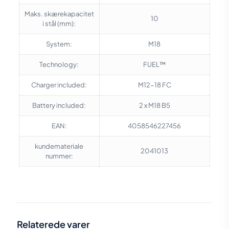
Maks. skærekapacitet
10
i stål (mm):
System:
M18
Technology:
FUEL™
Charger included:
M12-18 FC
Battery included:
2 x M18 B5
EAN:
4058546227456
kundemateriale
2041013
nummer:
Vægt
3,8 kg
Relaterede varer