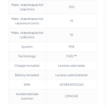
Maks. skærekapacitet
100
i træ (mm):
Maks. skærekapacitet
19
i aluminium (mm):
Maks. skærekapacitet
10
i stål (mm):
System:
M18
Technology:
FUEL™
Charger included:
Leveres uden lader
Battery included:
Leveres uden batterier
EAN:
4058546512262
kundemateriale
2394345
nummer: