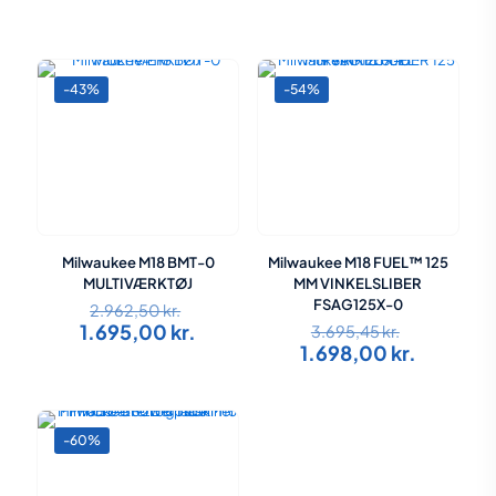
-43%
-54%
Milwaukee M18 BMT-0
Milwaukee M18 FUEL™ 125
MULTIVÆRKTØJ
MM VINKELSLIBER
Den
FSAG125X-0
2.962,50
kr.
oprindelige
Den
Den
1.695,00
kr.
3.695,45
kr.
pris
oprindeli
aktuelle
Den
1.698,00
kr.
var:
pris
pris
aktuelle
2.962,50 kr..
var:
er:
pris
3.695,45 k
1.695,00 kr..
er:
1.698,00 
-60%