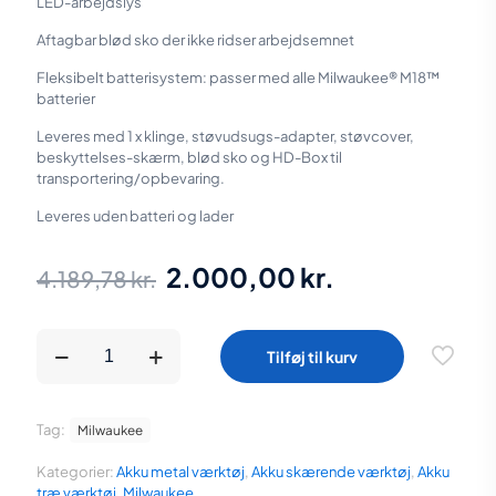
LED-arbejdslys
Aftagbar blød sko der ikke ridser arbejdsemnet
Fleksibelt batterisystem: passer med alle Milwaukee® M18™
batterier
Leveres med 1 x klinge, støvudsugs-adapter, støvcover,
beskyttelses-skærm, blød sko og HD-Box til
transportering/opbevaring.
Leveres uden batteri og lader
Den
Den
2.000,00
kr.
4.189,78
kr.
oprindelige
aktuelle
pris
pris
Milwaukee
Tilføj til kurv
M18
var:
er:
FULL
STIKSAV
4.189,78 kr..
2.000,00 kr
FBJS-
Tag:
Milwaukee
0X
antal
Kategorier:
Akku metal værktøj
,
Akku skærende værktøj
,
Akku
træ værktøj
,
Milwaukee