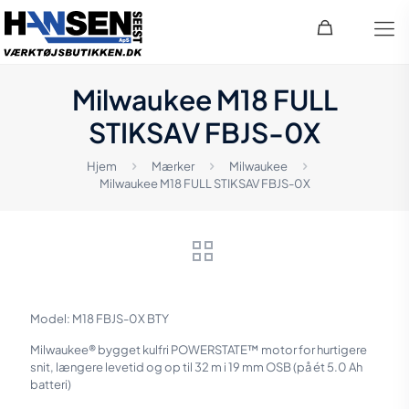
Milwaukee M18 FULL
STIKSAV FBJS-0X
Hjem
Mærker
Milwaukee
Milwaukee M18 FULL STIKSAV FBJS-0X
Model: M18 FBJS-0X BTY
Milwaukee® bygget kulfri POWERSTATE™ motor for hurtigere
snit, længere levetid og op til 32 m i 19 mm OSB (på ét 5.0 Ah
batteri)