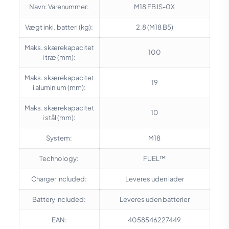
Navn: Varenummer:
M18 FBJS-0X
Vægt inkl. batteri (kg):
2.8 (M18 B5)
Maks. skærekapacitet
100
i træ (mm):
Maks. skærekapacitet
19
i aluminium (mm):
Maks. skærekapacitet
10
i stål (mm):
System:
M18
Technology:
FUEL™
Charger included:
Leveres uden lader
Battery included:
Leveres uden batterier
EAN:
4058546227449