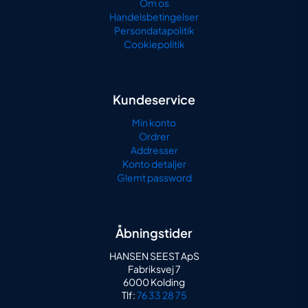
Om os
Handelsbetingelser
Persondatapolitik
Cookiepolitik
Kundeservice
Min konto
Ordrer
Addresser
Konto detaljer
Glemt password
Åbningstider
HANSEN SEEST ApS
Fabriksvej 7
6000 Kolding
Tlf:
76 33 28 75