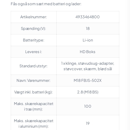
Fås også som sæt med batteri og lader:
Artikelnummer:
4933464800
Spænding (V):
18
Batteritype:
Li-ion
Leveres i:
HD Boks
1 x klinge, støvudsug-adapter,
Standard utstyr:
støvcover, skærm, blød sål
Navn: Varenummer:
M18 FBJS-502X
Vægt inkl. batteri (kg):
2.8 (M18 B5)
Maks. skærekapacitet
100
i træ (mm):
Maks. skærekapacitet
19
i aluminium (mm):