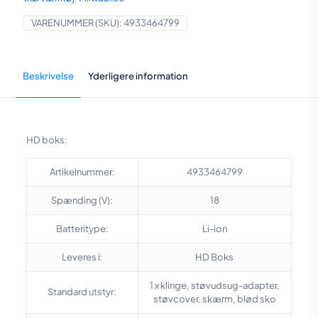
VARENUMMER (SKU):
4933464799
Beskrivelse
Yderligere information
HD boks:
Artikelnummer:
4933464799
Spænding (V):
18
Batteritype:
Li-ion
Leveres i:
HD Boks
1 x klinge, støvudsug-adapter,
Standard utstyr:
støvcover, skærm, blød sko