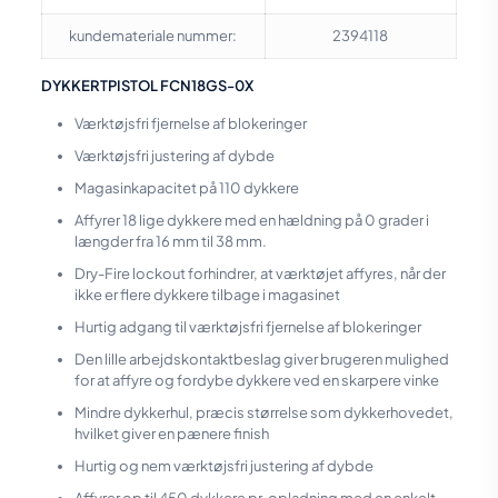
kundemateriale nummer:
2394118
DYKKERTPISTOL FCN18GS-0X
Værktøjsfri fjernelse af blokeringer
Værktøjsfri justering af dybde
Magasinkapacitet på 110 dykkere
Affyrer 18 lige dykkere med en hældning på 0 grader i
længder fra 16 mm til 38 mm.
Dry-Fire lockout forhindrer, at værktøjet affyres, når der
ikke er flere dykkere tilbage i magasinet
Hurtig adgang til værktøjsfri fjernelse af blokeringer
Den lille arbejdskontaktbeslag giver brugeren mulighed
for at affyre og fordybe dykkere ved en skarpere vinke
Mindre dykkerhul, præcis størrelse som dykkerhovedet,
hvilket giver en pænere finish
Hurtig og nem værktøjsfri justering af dybde