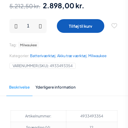
Den
Den
2.898,00
kr.
5.212,50
kr.
oprindelige
aktuelle
pris
pris
Milwaukee
Tilføj til kurv
M12
var:
er:
DYKKERTPISTOL
FCN18GS-
5.212,50 kr..
2.898,00 kr..
0X
Tag:
Milwaukee
antal
Kategorier:
Batteriværktøj
,
Akku træ værktøj
,
Milwaukee
VARENUMMER (SKU):
4933493354
Beskrivelse
Yderligere information
Artikelnummer:
4933493354
Spænding (V):
12