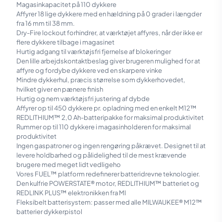
Magasinkapacitet på 110 dykkere
Affyrer 18 lige dykkere med en hældning på 0 grader i længder
fra 16 mm til 38 mm.
Dry-Fire lockout forhindrer, at værktøjet affyres, når der ikke er
flere dykkere tilbage i magasinet
Hurtig adgang til værktøjsfri fjernelse af blokeringer
Den lille arbejdskontaktbeslag giver brugeren mulighed for at
affyre og fordybe dykkere ved en skarpere vinke
Mindre dykkerhul, præcis størrelse som dykkerhovedet,
hvilket giver en pænere finish
Hurtig og nem værktøjsfri justering af dybde
Affyrer op til 450 dykkere pr. opladning med en enkelt M12™
REDLITHIUM™ 2,0 Ah-batteripakke for maksimal produktivitet
Rummer op til 110 dykkere i magasinholderen for maksimal
produktivitet
Ingen gaspatroner og ingen rengøring påkrævet. Designet til at
levere holdbarhed og pålidelighed til de mest krævende
brugere med meget lidt vedligeho
Vores FUEL™ platform redefinerer batteridrevne teknologier.
Den kulfrie POWERSTATE® motor, REDLITHIUM™ batteriet og
REDLINK PLUS™ elektronikken fra MI
Fleksibelt batterisystem: passer med alle MILWAUKEE® M12™
batterier dykkerpistol