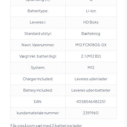
Batteritype:
Li-ion
Leveres i:
HD Boks
Standard utstyr:
Bæltekrog
Navn: Varenummer:
M12 FCN18GS-0X
Vægt inkl. batteri (kg):
2.1 (M12 B2)
System:
M12
Charger included:
Leveres uden lader
Battery included:
Leveres uden batterier
EAN:
4058546482251
kundemateriale nummer:
2391960
Fås også som sæt med 2 batteri og lader: