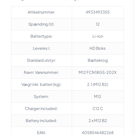
Artikelnummer:
4933493355
Spænding (V):
12
Batteritype:
Li-ion
Leveres i:
HD Boks
Standard utstyr:
Bæltekrog
Navn: Varenummer:
M12 FCN18GS-202X
Vægt inkl. batteri (kg):
2.1 (M12 B2)
System:
M12
Charger included:
C12 C
Battery included:
2 x M12 B2
EAN:
4058546482268