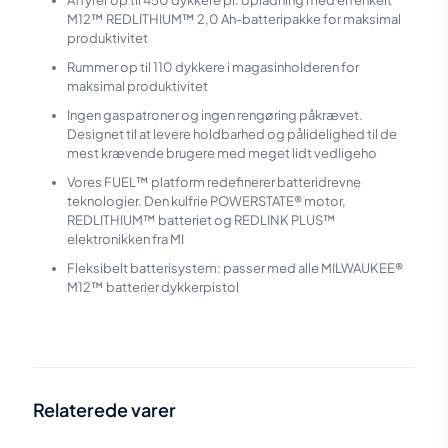
Affyrer op til 450 dykkere pr. opladning med en enkelt
M12™ REDLITHIUM™ 2,0 Ah-batteripakke for maksimal
produktivitet
Rummer op til 110 dykkere i magasinholderen for
maksimal produktivitet
Ingen gaspatroner og ingen rengøring påkrævet.
Designet til at levere holdbarhed og pålidelighed til de
mest krævende brugere med meget lidt vedligeho
Vores FUEL™ platform redefinerer batteridrevne
teknologier. Den kulfrie POWERSTATE® motor,
REDLITHIUM™ batteriet og REDLINK PLUS™
elektronikken fra MI
Fleksibelt batterisystem: passer med alle MILWAUKEE®
M12™ batterier dykkerpistol
Vægt
1 kg
Relaterede varer