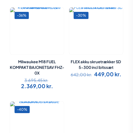
-36%
-30%
Milwaukee M18 FUEL
FLEX akku skruetrækker SD
KOMPAKT BAJONETSAV FHZ-
5-300 incl bitssæt
Den
Den
0X
449,00
kr.
642,00
kr.
Den
oprindelige
aktu
3.695,45
kr.
oprindelige
pris
pris
Den
2.369,00
kr.
pris
var:
er:
aktuelle
var:
642,00 kr..
449,
pris
3.695,45 kr..
er:
2.369,00 kr..
-40%