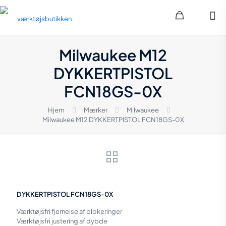
Milwaukee M12
DYKKERTPISTOL
FCN18GS-0X
Hjem
Mærker
Milwaukee
Milwaukee M12 DYKKERTPISTOL FCN18GS-0X
DYKKERTPISTOL FCN18GS-0X
Værktøjsfri fjernelse af blokeringer
Værktøjsfri justering af dybde