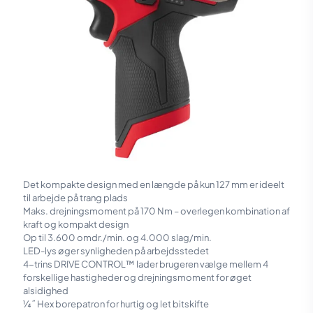
Det kompakte design med en længde på kun 127 mm er ideelt
til arbejde på trang plads
Maks. drejningsmoment på 170 Nm – overlegen kombination af
kraft og kompakt design
Op til 3.600 omdr./min. og 4.000 slag/min.
LED-lys øger synligheden på arbejdsstedet
4-trins DRIVE CONTROL™ lader brugeren vælge mellem 4
forskellige hastigheder og drejningsmoment for øget
alsidighed
¼˝ Hex borepatron for hurtig og let bitskifte