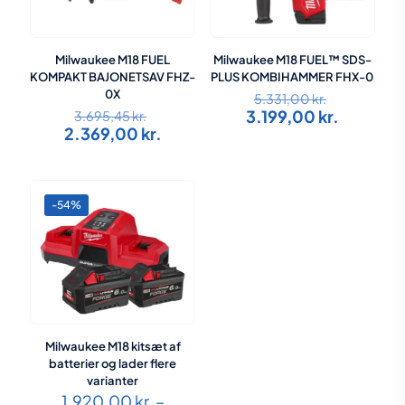
Milwaukee M18 FUEL
Milwaukee M18 FUEL™ SDS-
KOMPAKT BAJONETSAV FHZ-
PLUS KOMBIHAMMER FHX-0
Den
0X
5.331,00
kr.
Den
oprindeli
Den
3.199,00
kr.
3.695,45
kr.
oprindelige
pris
Den
aktuelle
2.369,00
kr.
pris
var:
aktuelle
pris
var:
5.331,00 k
pris
er:
3.695,45 kr..
er:
3.199,00 
2.369,00 kr..
-54%
Milwaukee M18 kitsæt af
batterier og lader flere
varianter
1.920,00
kr.
–