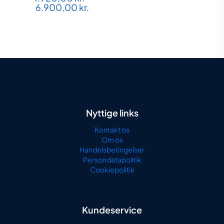
Prisinterval:
6.900,00
kr.
1.920,00 kr.
til
6.900,00 kr.
Nyttige links
Kontakt os
Om os
Handelsbetingelser
Persondatapolitik
Cookiepolitik
Kundeservice