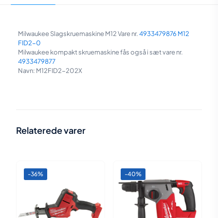
Milwaukee Slagskruemaskine M12 Vare nr.
4933479876 M12
FID2-0
Milwaukee kompakt skruemaskine fås også i sæt vare nr.
4933479877
Navn: M12FID2-202X
Vægt
0,8 kg
Relaterede varer
-36%
-40%