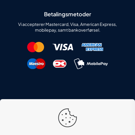
Betalingsmetoder
Vi accepterer Mastercard, Visa, American Express,
mobilepay, samt bankoverførsel.
Instaweb
© 2022 HANSEN SEEST ApS | Created by
|
Lee Hansen IT ApS
Hosted af