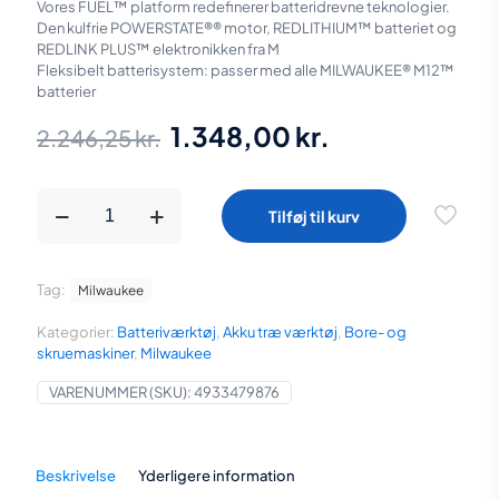
Vores FUEL™ platform redefinerer batteridrevne teknologier.
Den kulfrie POWERSTATE®® motor, REDLITHIUM™ batteriet og
REDLINK PLUS™ elektronikken fra M
Fleksibelt batterisystem: passer med alle MILWAUKEE® M12™
batterier
Den
Den
1.348,00
kr.
2.246,25
kr.
oprindelige
aktuelle
pris
pris
Milwaukee
Tilføj til kurv
M12
var:
er:
FUEL™
SLAGSKRUEMASKINE
2.246,25 kr..
1.348,00 kr..
antal
Tag:
Milwaukee
Kategorier:
Batteriværktøj
,
Akku træ værktøj
,
Bore- og
skruemaskiner
,
Milwaukee
VARENUMMER (SKU):
4933479876
Beskrivelse
Yderligere information