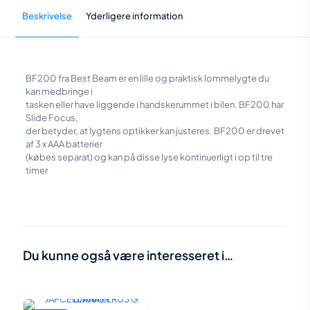
Beskrivelse
Yderligere information
BF200 fra Best Beam er en lille og praktisk lommelygte du
kan medbringe i
tasken eller have liggende i handskerummet i bilen. BF200 har
Slide Focus,
der betyder, at lygtens optikker kan justeres. BF200 er drevet
af 3 x AAA batterier
(købes separat) og kan på disse lyse kontinuerligt i op til tre
timer
Vægt
0,05 kg
Du kunne også være interesseret i…