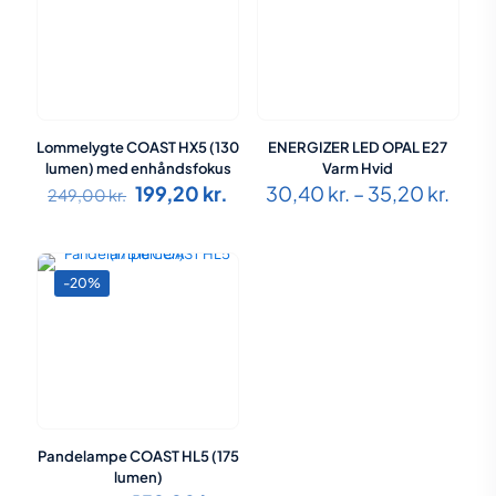
Lommelygte COAST HX5 (130
ENERGIZER LED OPAL E27
lumen) med enhåndsfokus
Varm Hvid
Den
Den
Prisi
199,20
kr.
30,40
kr.
–
35,20
kr.
249,00
kr.
oprindelige
aktuelle
30,40
pris
pris
til
var:
er:
35,20
249,00 kr..
199,20 kr..
-20%
Pandelampe COAST HL5 (175
lumen)