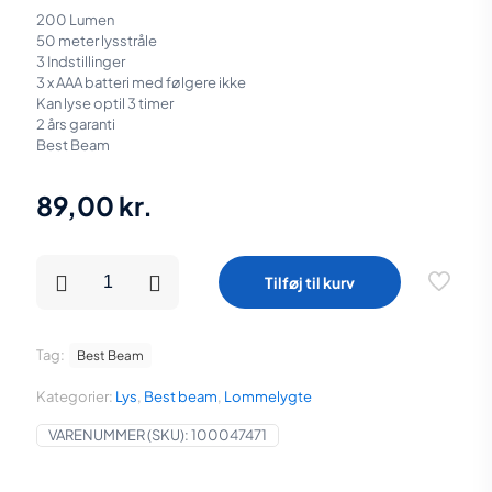
200 Lumen
50 meter lysstråle
3 Indstillinger
3 x AAA batteri med følgere ikke
Kan lyse optil 3 timer
2 års garanti
Best Beam
89,00
kr.
Best
Tilføj til kurv
Beam
Lommelygte
BF200
200
Tag:
Best Beam
Lumen
antal
Kategorier:
Lys
,
Best beam
,
Lommelygte
VARENUMMER (SKU):
100047471