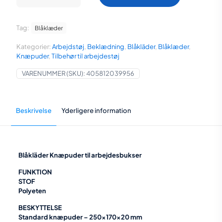
var:
er:
antal
206,25 kr..
165,00 kr..
Tag:
Blåklæder
Kategorier:
Arbejdstøj
,
Beklædning
,
Blåkläder
,
Blåklæder
,
Knæpuder
,
Tilbehør til arbejdestøj
VARENUMMER (SKU):
405812039956
Beskrivelse
Yderligere information
Blåkläder Knæpuder til arbejdesbukser
FUNKTION
STOF
Polyeten
BESKYTTELSE
Standard knæpuder – 250x170x20 mm