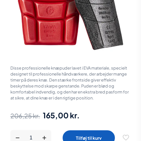
Disse professionelle knæpuder lavet i EVA materiale, specielt
designet til professionelle håndværkere, der arbejder mange
timer på deres knæ. Den stærke frontside giver effektiv
beskyttelse mod skarpe genstande. Puden er blød og
komfortabel indvendig, og den har en ekstra bred pasform for
at sikre, at dine knæ er i den rigtige position.
Den
Den
165,00
kr.
206,25
kr.
oprindelige
aktuelle
pris
pris
Blåkläder
Tilføj til kurv
Knæpuder