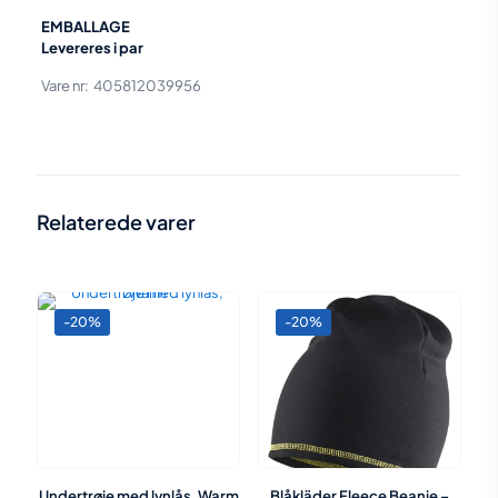
EMBALLAGE
Levereres i par
Vare nr: 405812039956
Vægt
0,02 kg
Relaterede varer
-20%
-20%
Undertrøje med lynlås, Warm
Blåkläder Fleece Beanie –