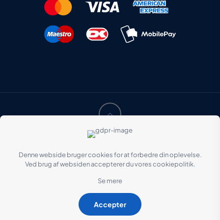
Instaweb
© 2022 HANSEN SEEST ApS | Created by
|
Lee Hansen IT ApS
Hosted af
Denne webside bruger cookies for at forbedre din oplevelse.
Ved brug af websiden accepterer du vores cookiepolitik.
Se mere
Accepter
0