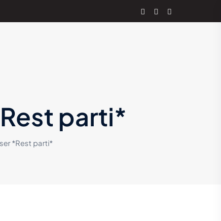
Rest parti*
er *Rest parti*