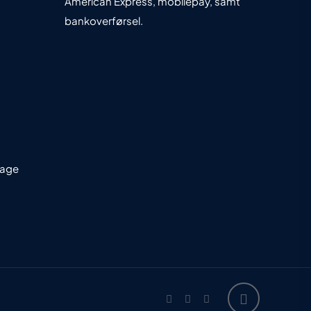
American Express, mobilepay, samt
bankoverførsel.
dage