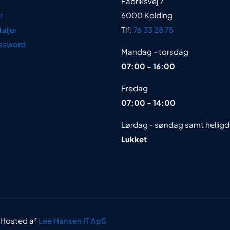
Fabriksvej 7
r
6000 Kolding
aljer
Tlf:
76 33 28 75
ssword
Mandag - torsdag
07:00 - 16:00
Fredag
07:00 - 14:00
Lørdag - søndag samt hellig
Lukket
 Hosted af
Lee Hansen IT ApS