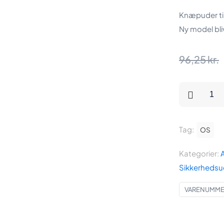
Knæpuder til
Ny model bli
96,25
kr.
Knæpuder
til
arbejdsbuks
Tag:
*Rest
OS
parti*
Kategorier:
antal
Sikkerhedsu
VARENUMMER