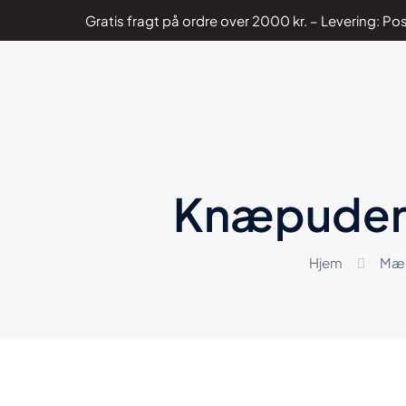
Gratis fragt på ordre over 2000 kr. – Levering: 
Knæpuder t
Hjem
Mær