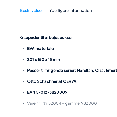
Beskrivelse
Yderligere information
Knæpuder til arbejdsbukser
EVA materiale
201 x 150 x 15 mm
Passer til følgende serier: Narellan, Olza, Emer
Otto Schachner af CERVA
EAN 5701273820009
Vare nr. NY 82004 – gammel 982000