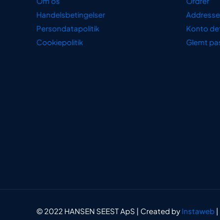
Om os
Ordrer
Handelsbetingelser
Addresse
Persondatapolitik
Konto det
Cookiepolitik
Glemt pa
© 2022 HANSEN SEEST ApS | Created by
Instaweb
|