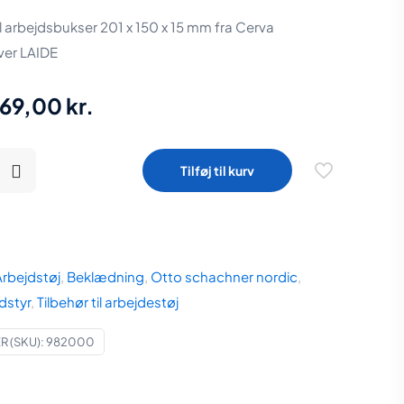
 arbejdsbukser 201 x 150 x 15 mm fra Cerva
ver LAIDE
Den
Den
69,00
kr.
oprindelige
aktuelle
pris
pris
Tilføj til kurv
var:
er:
96,25 kr..
69,00 kr..
er
Arbejdstøj
,
Beklædning
,
Otto schachner nordic
,
dstyr
,
Tilbehør til arbejdestøj
 (SKU):
982000