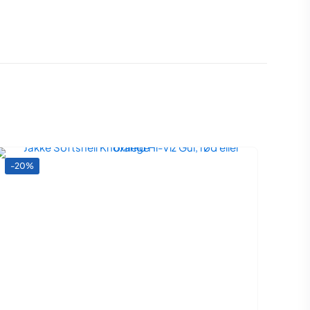
0,02 kg
-20%