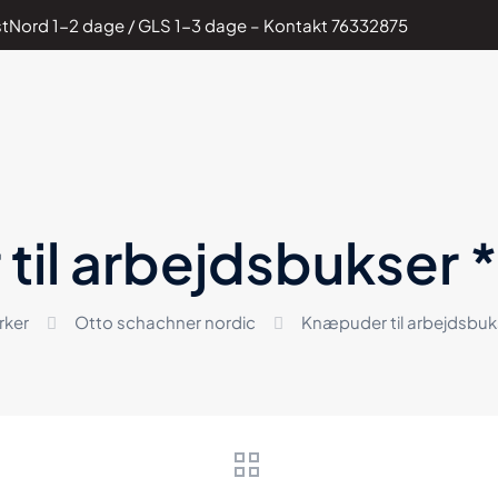
PostNord 1-2 dage / GLS 1-3 dage – Kontakt
76332875
il arbejdsbukser *
ker
Otto schachner nordic
Knæpuder til arbejdsbuks