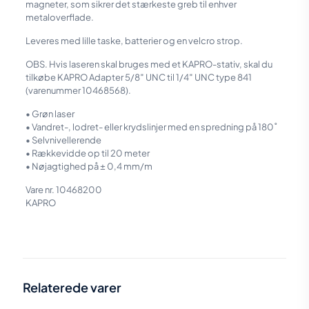
magneter, som sikrer det stærkeste greb til enhver
metaloverflade.
Leveres med lille taske, batterier og en velcro strop.
OBS. Hvis laseren skal bruges med et KAPRO-stativ, skal du
tilkøbe KAPRO Adapter 5/8″ UNC til 1/4″ UNC type 841
(varenummer 10468568).
• Grøn laser
• Vandret-, lodret- eller krydslinjer med en spredning på 180˚
• Selvnivellerende
• Rækkevidde op til 20 meter
• Nøjagtighed på ± 0,4 mm/m
Vare nr. 10468200
KAPRO
Vægt
0,48 kg
Relaterede varer