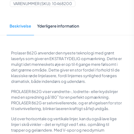
VARENUMMER (SKU):
10468200
Beskrivelse
Yderligere information
Prolaser 862G anvender den nyeste teknologi med grønt
laserlys som giver en EKSTRA TYDELIG opmærkning. Dette er
muligt idet menneskets øje er op til 4 gange mere følsomt i
det grønne område. Dette giver en stor fordel i forhold til de
klassiske røde linjelasere, fordi linjernes synlighed forøges
dramatisk, både indendørs og udendørs.
PROLASER 862G viser vandrette-, lodrette- eller krydslinjer
med en spredning på 180˚ for en perfekt opmærkning.
PROLASER 862G er selvnivellerende, og er afvigelsen for stor
til selvnivellering, blinker laseren kraftigt så fejl undgås.
Ud over horisontale og vertikale linjer, kan du også lave lige
linjer i skrå vinkler – det er nyttigt ved f.eks. opmåling til
trapper og gelændere. Med V-spor og neodymium