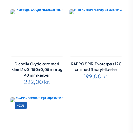
Diesella Skydelære med
KAPRO SPIRIT vaterpas 120
klemlås 0-150×0,05 mm og
cm med 3 acryl-libeller
40 mm kæber
199,00
kr.
222,00
kr.
-2%