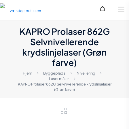
KAPRO Prolaser 862G
Selvnivellerende
krydslinjelaser (Grøn
farve)
Hjem
Byggeplads
Nivellering
Laser måler
KAPRO Prolaser 862G Selvnivellerende krydslinjelaser
(Grøn farve)