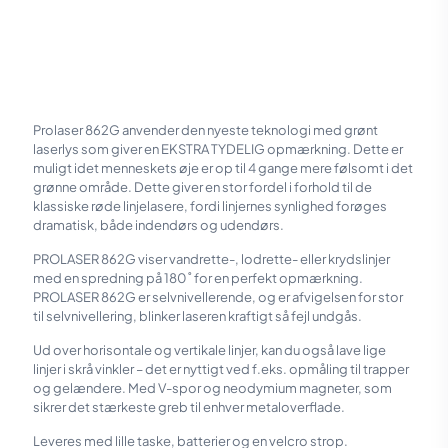
Prolaser 862G anvender den nyeste teknologi med grønt
laserlys som giver en EKSTRA TYDELIG opmærkning. Dette er
muligt idet menneskets øje er op til 4 gange mere følsomt i det
grønne område. Dette giver en stor fordel i forhold til de
klassiske røde linjelasere, fordi linjernes synlighed forøges
dramatisk, både indendørs og udendørs.
PROLASER 862G viser vandrette-, lodrette- eller krydslinjer
med en spredning på 180˚ for en perfekt opmærkning.
PROLASER 862G er selvnivellerende, og er afvigelsen for stor
til selvnivellering, blinker laseren kraftigt så fejl undgås.
Ud over horisontale og vertikale linjer, kan du også lave lige
linjer i skrå vinkler – det er nyttigt ved f.eks. opmåling til trapper
og gelændere. Med V-spor og neodymium magneter, som
sikrer det stærkeste greb til enhver metaloverflade.
Leveres med lille taske, batterier og en velcro strop.