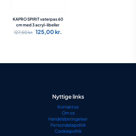
KAPRO SPIRIT vaterpas 60
cm med 3 acryl-libeller
Den
Den
125,00
kr.
127,50
kr.
oprindelige
aktuelle
pris
pris
var:
er:
127,50 kr..
125,00 kr..
Nyttige links
Kontakt os
Om os
Handelsbetingelser
Persondatapolitik
Cookiepolitik