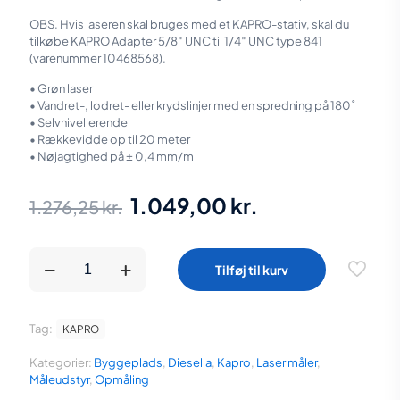
OBS. Hvis laseren skal bruges med et KAPRO-stativ, skal du
tilkøbe KAPRO Adapter 5/8″ UNC til 1/4″ UNC type 841
(varenummer 10468568).
• Grøn laser
• Vandret-, lodret- eller krydslinjer med en spredning på 180˚
• Selvnivellerende
• Rækkevidde op til 20 meter
• Nøjagtighed på ± 0,4 mm/m
Den
Den
1.049,00
kr.
1.276,25
kr.
oprindelige
aktuelle
pris
pris
KAPRO
Tilføj til kurv
Prolaser 862G
var:
er:
Selvnivellerende
krydslinjelaser
1.276,25 kr..
1.049,00 kr..
(Grøn
Tag:
KAPRO
farve)
antal
Kategorier:
Byggeplads
,
Diesella
,
Kapro
,
Laser måler
,
Måleudstyr
,
Opmåling