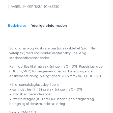
VARENUMMER (SKU):
10463310
Beskrivelse
Yderligere information
Solidt dræn- og kloakvaterpas (også kaldet et “promille
vaterpas”) med 1 horisontal slagfast akryl libelle og
stødabsorberende ender.
Kan indstilles til at måle skråninger fra 0-10%. Præcis længde
(100cm / 40″) for brugervenlighed og beregning af den
ønskede hældning. Nøjagtighed: <0,5 mm / m (0,0005″/”)
• 1 horisontal slagfast akryl libelle
• Kan indstilles til måling af skråninger fra 0-10%
• Stødabsorberende ender
• Præcis længde (100 cm/ 40″) for brugervenlighed og
beregning af den ønskede hældning
Vare nr. 10463310