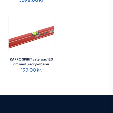
pris
129,
aktuelle
var:
pris
1.133,75 kr..
er:
1.098,00 kr..
KAPRO SPIRIT vaterpas 120
cm med 3 acryl-libeller
199,00
kr.