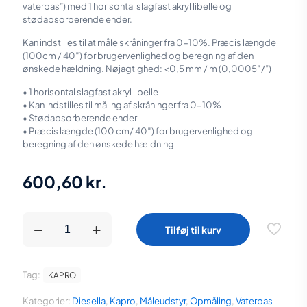
vaterpas”) med 1 horisontal slagfast akryl libelle og
stødabsorberende ender.
Kan indstilles til at måle skråninger fra 0-10%. Præcis længde
(100cm / 40″) for brugervenlighed og beregning af den
ønskede hældning. Nøjagtighed: <0,5 mm / m (0,0005″/”)
• 1 horisontal slagfast akryl libelle
• Kan indstilles til måling af skråninger fra 0-10%
• Stødabsorberende ender
• Præcis længde (100 cm/ 40″) for brugervenlighed og
beregning af den ønskede hældning
600,60
kr.
KAPRO
Tilføj til kurv
Dræn-
og
kloakvaterpas
100
Tag:
KAPRO
cm
antal
Kategorier:
Diesella
,
Kapro
,
Måleudstyr
,
Opmåling
,
Vaterpas