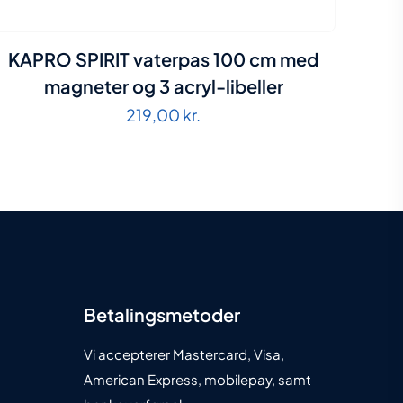
KAPRO SPIRIT vaterpas 100 cm med
magneter og 3 acryl-libeller
219,00
kr.
Betalingsmetoder
Vi accepterer Mastercard, Visa,
American Express, mobilepay, samt