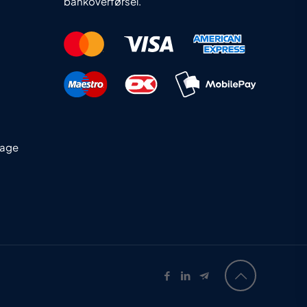
bankoverførsel.
dage