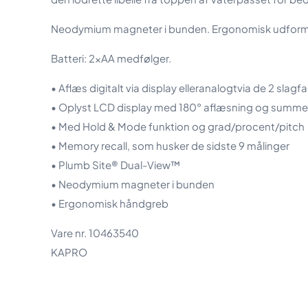
Neodymium magneter i bunden. Ergonomisk udformet hå
Batteri: 2xAA medfølger.
• Aflæs digitalt via display elleranalogtvia de 2 slagfas
• Oplyst LCD display med 180° aflæsning og summer
• Med Hold & Mode funktion og grad/procent/pitch
• Memory recall, som husker de sidste 9 målinger
• Plumb Site® Dual-View™
• Neodymium magneter i bunden
• Ergonomisk håndgreb
Vare nr. 10463540
KAPRO
Vægt