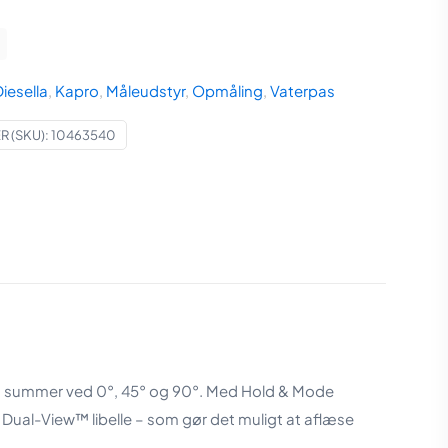
1.303,75 kr..
1.299,00 kr..
iesella
,
Kapro
,
Måleudstyr
,
Opmåling
,
Vaterpas
 (SKU):
10463540
 og summer ved 0°, 45° og 90°. Med Hold & Mode
 Dual-View™ libelle – som gør det muligt at aflæse