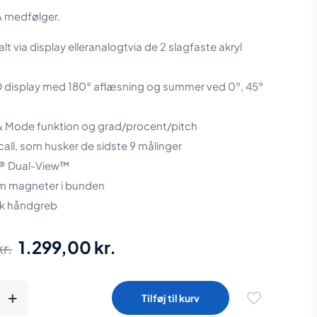
A medfølger.
alt via display elleranalogtvia de 2 slagfaste akryl
D display med 180° aflæsning og summer ved 0°, 45°
& Mode funktion og grad/procent/pitch
all, som husker de sidste 9 målinger
e® Dual-View™
m magneter i bunden
k håndgreb
Den
Den
1.299,00
kr.
kr.
oprindelige
aktuelle
pris
pris
Tilføj til kurv
var:
er: