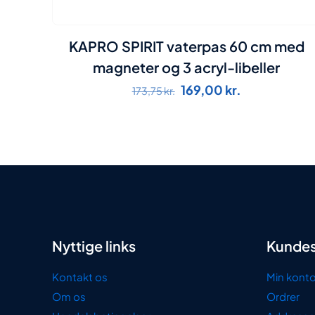
KAPRO SPIRIT vaterpas 60 cm med
magneter og 3 acryl-libeller
Den
Den
169,00
kr.
173,75
kr.
oprindelige
aktuelle
pris
pris
var:
er:
173,75 kr..
169,00 kr..
Nyttige links
Kundes
Kontakt os
Min kont
Om os
Ordrer