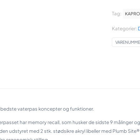
Prof.
Tag:
digital
KAPRO
vaterpas
Kategorier:
D
120
cm
VARENUMMER
med
DualView
og
magneter
antal
de bedste vaterpas koncepter og funktioner.
terpasset har memory recall, som husker de sidste 9 målinger
n udstyret med 2 stk. stødsikre akryl libeller med Plumb Site®
re ergonomisk stilling.