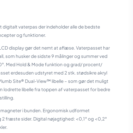
t digitalt vaterpas der indeholder alle de bedste
cepter og funktioner.
LCD display gør det nemt at aflæse. Vaterpasset har
ll, som husker de sidste 9 målinger og summer ved
0°. Med Hold & Mode funktion og grad/ procent/
set erdesuden udstyret med 2 stk. stødsikre akryl
 Plumb Site® Dual-View™ libelle – som gør det muligt
n lodrette libelle fra toppen af vaterpasset for bedre
illing.
agneter i bunden. Ergonomisk udformet
 fræste sider. Digital nøjagtighed: < 0,1° og < 0,2°
ler.