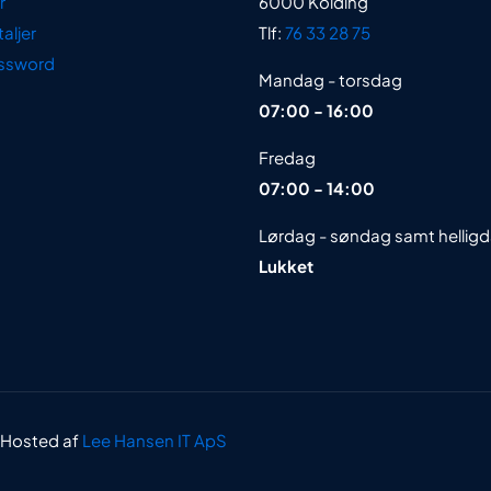
r
6000 Kolding
aljer
Tlf:
76 33 28 75
ssword
Mandag - torsdag
07:00 - 16:00
Fredag
07:00 - 14:00
Lørdag - søndag samt hellig
Lukket
 Hosted af
Lee Hansen IT ApS