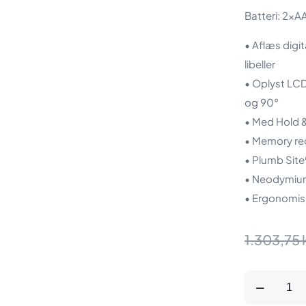
Batteri: 2xA
• Aflæs digit
libeller
• Oplyst LC
og 90°
• Med Hold 
• Memory rec
• Plumb Sit
• Neodymiu
• Ergonomis
1.303,75
KAPRO
DIGIMAN