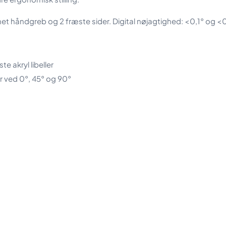
ndgreb og 2 fræste sider. Digital nøjagtighed: < 0,1° og < 0,
te akryl libeller
 ved 0°, 45° og 90°