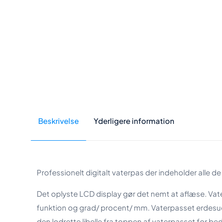
Beskrivelse
Yderligere information
Professionelt digitalt vaterpas der indeholder alle 
Det oplyste LCD display gør det nemt at aflæse. Va
funktion og grad/ procent/ mm. Vaterpasset erdesude
den lodrette libelle fra toppen af vaterpasset for bed