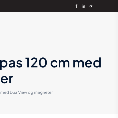
rpas 120 cm med
er
m med DualView og magneter