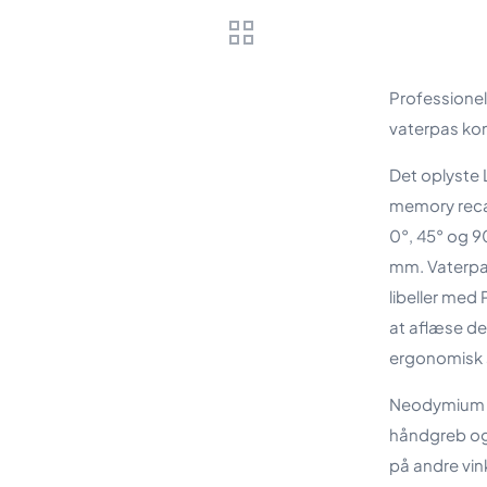
Professionel
vaterpas kon
Det oplyste 
memory reca
0°, 45° og 9
mm. Vaterpas
libeller med
at aflæse de
ergonomisk st
Neodymium m
håndgreb og 2
på andre vink