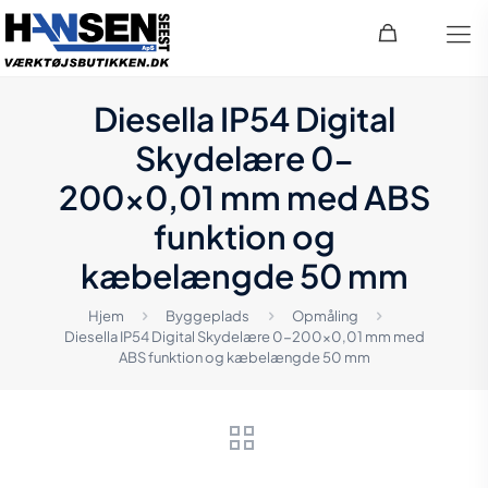
Diesella IP54 Digital
Skydelære 0-
200×0,01 mm med ABS
funktion og
kæbelængde 50 mm
Hjem
Byggeplads
Opmåling
Diesella IP54 Digital Skydelære 0-200×0,01 mm med
ABS funktion og kæbelængde 50 mm