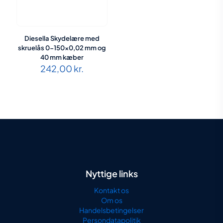
Diesella Skydelære med
skruelås 0-150×0,02 mm og
40 mm kæber
242,00
kr.
Nyttige links
Kontakt os
Om os
Handelsbetingelser
Persondatapolitik