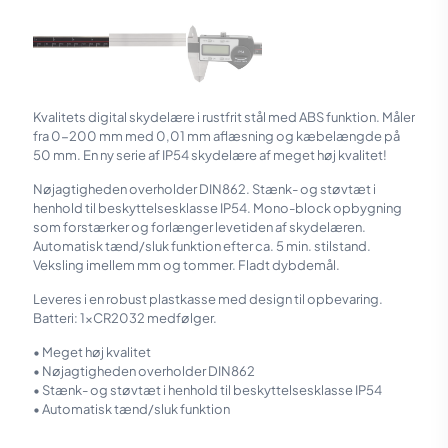
Kvalitets digital skydelære i rustfrit stål med ABS funktion. Måler
fra 0-200 mm med 0,01 mm aflæsning og kæbelængde på
50 mm. En ny serie af IP54 skydelære af meget høj kvalitet!
Nøjagtigheden overholder DIN862. Stænk- og støvtæt i
henhold til beskyttelsesklasse IP54. Mono-block opbygning
som forstærker og forlænger levetiden af skydelæren.
Automatisk tænd/sluk funktion efter ca. 5 min. stilstand.
Veksling imellem mm og tommer. Fladt dybdemål.
Leveres i en robust plastkasse med design til opbevaring.
Batteri: 1xCR2032 medfølger.
• Meget høj kvalitet
• Nøjagtigheden overholder DIN862
• Stænk- og støvtæt i henhold til beskyttelsesklasse IP54
• Automatisk tænd/sluk funktion