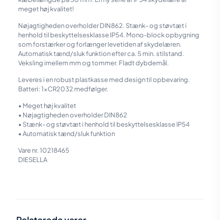
meget høj kvalitet!
Nøjagtigheden overholder DIN862. Stænk- og støvtæt i
henhold til beskyttelsesklasse IP54. Mono-block opbygning
som forstærker og forlænger levetiden af skydelæren.
Automatisk tænd/sluk funktion efter ca. 5 min. stilstand.
Veksling imellem mm og tommer. Fladt dybdemål.
Leveres i en robust plastkasse med design til opbevaring.
Batteri: 1xCR2032 medfølger.
• Meget høj kvalitet
• Nøjagtigheden overholder DIN862
• Stænk- og støvtæt i henhold til beskyttelsesklasse IP54
• Automatisk tænd/sluk funktion
Vare nr. 10218465
DIESELLA
Vægt
0,514 kg
Størrelse
32,5 × 13 × 3,5 cm
Relaterede varer