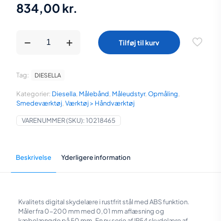
834,00
kr.
Diesella
Tilføj til kurv
IP54
Digital
Skydelære
0-
Tag:
DIESELLA
200x0,01
mm
Kategorier:
Diesella
,
Målebånd
,
Måleudstyr
,
Opmåling
,
med
Smedeværktøj
,
Værktøj > Håndværktøj
ABS
funktion
VARENUMMER (SKU):
10218465
og
kæbelængde
50
mm
Beskrivelse
Yderligere information
antal
Kvalitets digital skydelære i rustfrit stål med ABS funktion.
Måler fra 0-200 mm med 0,01 mm aflæsning og
kæbelængde på 50 mm. En ny serie af IP54 skydelære af