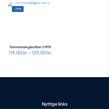
-29%
Tommestok glasfiber 2 MTR
Prisinterval:
119,00
kr.
–
129,00
kr.
119,00 kr.
til
129,00 kr.
Nyttige links