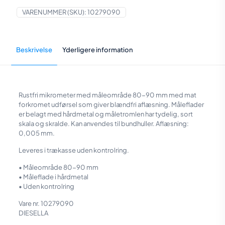
mm
(uden
VARENUMMER (SKU):
10279090
kontrolring)
antal
Beskrivelse
Yderligere information
Rustfri mikrometer med måleområde 80-90 mm med mat
forkromet udførsel som giver blændfri aflæsning. Måle­flader
er belagt med hårdmetal og måletromlen har tydelig, sort
skala og skralde. Kan anvendes til bundhuller. Aflæsning:
0,005 mm.
Leveres i trækasse uden kontrolring.
• Måleområde 80-90 mm
• Måleflade i hårdmetal
• Uden kontrolring
Vare nr. 10279090
DIESELLA