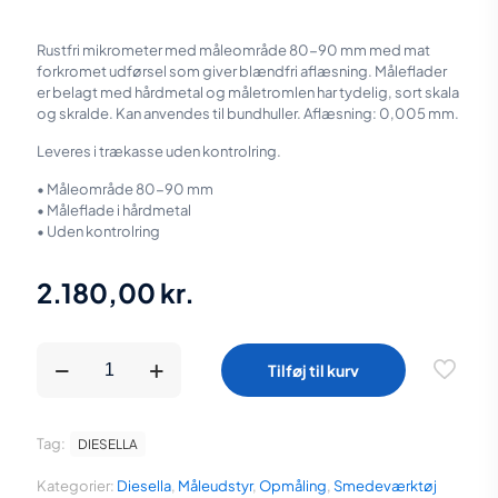
Rustfri mikrometer med måleområde 80-90 mm med mat
forkromet udførsel som giver blændfri aflæsning. Måle­flader
er belagt med hårdmetal og måletromlen har tydelig, sort skala
og skralde. Kan anvendes til bundhuller. Aflæsning: 0,005 mm.
Leveres i trækasse uden kontrolring.
• Måleområde 80-90 mm
• Måleflade i hårdmetal
• Uden kontrolring
2.180,00
kr.
Diesella
Tilføj til kurv
Indvendig
3-
punkt
mikrometer
Tag:
DIESELLA
80-
90
Kategorier:
Diesella
,
Måleudstyr
,
Opmåling
,
Smedeværktøj