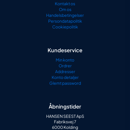
Kontakt os
Om os
Handelsbetingelser
Persondatapolitik
Cookiepolitik
Kundeservice
Min konto
Ordrer
Addresser
Konto detaljer
Glemt password
Åbningstider
HANSEN SEEST ApS
Fabriksvej 7
6000 Kolding