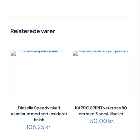
Vægt
1,26 kg
Størrelse
24,5 × 14 × 11,5 cm
Relaterede varer
Diesella Speedvinkel i
KAPRO SPIRIT vaterpas 80
aluminum med sort-oxideret
cm med 3 acryl-libeller
finish
150,00
kr.
106,25
kr.