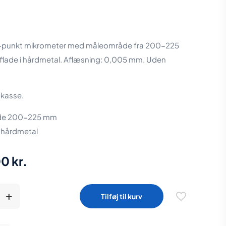
-punkt mikrometer med måleområde fra 200-225
lade i hårdmetal. Aflæsning: 0,005 mm. Uden
ækasse.
de 200-225 mm
i hårdmetal
00
kr.
Tilføj til kurv