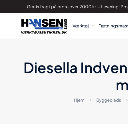
Gratis fragt på ordre over 2000 kr. – Levering: 
Værktøj
Tætningsmas
Diesella Indv
m
Hjem
Byggeplads