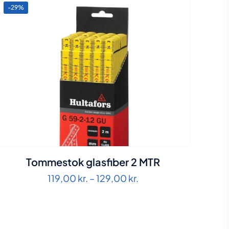
-29%
Tommestok glasfiber 2 MTR
Prisinterval:
119,00
kr.
–
129,00
kr.
119,00 kr.
til
129,00 kr.