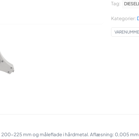
Tag:
punkt
DIESEL
mikrometer
Kategorier:
D
200-
225
VARENUMMER
mm
(uden
kontrolring)
antal
200-225 mm og måleflade i hårdmetal. Aflæsning: 0,005 mm. 