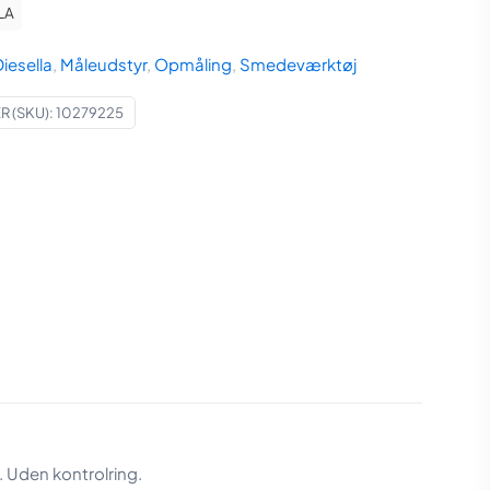
LA
iesella
,
Måleudstyr
,
Opmåling
,
Smedeværktøj
 (SKU):
10279225
Uden kontrolring.