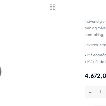
Indvendig 3
mm og målef
kontrolring.
Leveres i tr
• Måleområ
• Måleflade 
4.672,
Diesella
Indvendig
3-