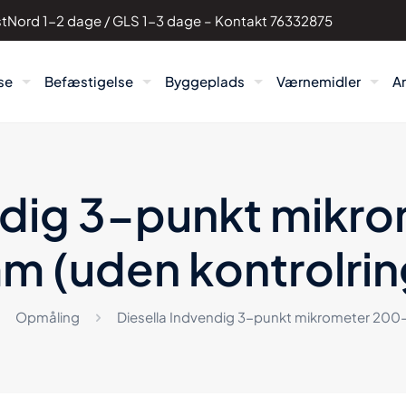
PostNord 1-2 dage / GLS 1-3 dage – Kontakt
76332875
se
Befæstigelse
Byggeplads
Værnemidler
A
endig 3-punkt mikr
m (uden kontrolrin
Opmåling
Diesella Indvendig 3-punkt mikrometer 200-