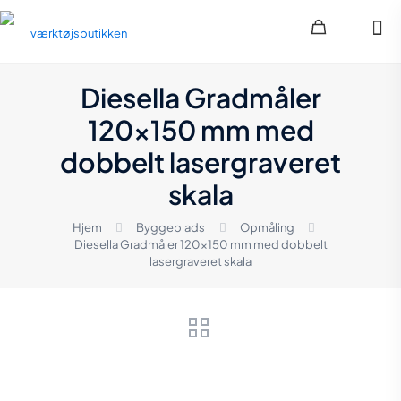
Diesella Gradmåler
120×150 mm med
dobbelt lasergraveret
skala
Hjem
Byggeplads
Opmåling
Diesella Gradmåler 120×150 mm med dobbelt
lasergraveret skala