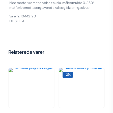
Med matforkromet dobbelt skala, måleområde 0-180°,
matforkromet lasergraveret skala og fikseringsskrue.
Vare nr. 10442120
DIESELLA
Vægt
0,171 kg
Størrelse
23,7 × 1 × 1,5 cm
Relaterede varer
-2%