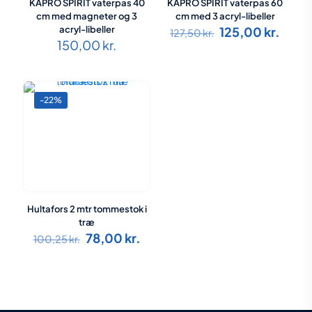
KAPRO SPIRIT vaterpas 40
KAPRO SPIRIT vaterpas 60
cm med magneter og 3
cm med 3 acryl-libeller
Den
Den
acryl-libeller
125,00
kr.
127,50
kr.
oprindelige
aktue
150,00
kr.
pris
pris
var:
er:
127,50 kr..
125,0
-22%
Hultafors 2 mtr tommestok i
træ
Den
Den
78,00
kr.
100,25
kr.
oprindelige
aktuelle
pris
pris
var:
er:
100,25 kr..
78,00 kr..