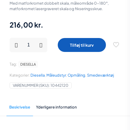
Med matforkromet dobbelt skala, måleområde 0-180°,
matforkromet lasergraveret skala og fikseringsskrue.
216,00
kr.
Diesella
Tilføj til kurv
Gradmåler
120x150
mm
med
Tag:
DIESELLA
dobbelt
lasergraveret
Kategorier:
Diesella
,
Måleudstyr
,
Opmåling
,
Smedeværktøj
skala
antal
VARENUMMER (SKU):
10442120
Beskrivelse
Yderligere information