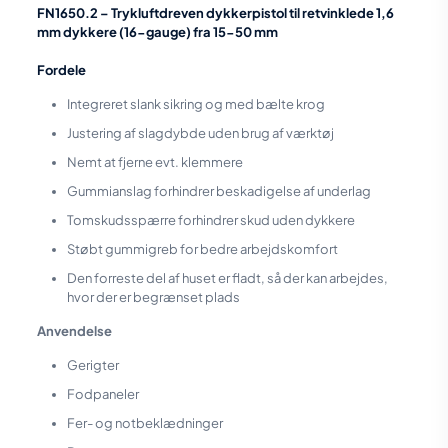
FN1650.2 – Trykluftdreven dykkerpistol til retvinklede 1,6
mm dykkere (16-gauge) fra 15-50 mm
Fordele
Integreret slank sikring og med bælte krog
Justering af slagdybde uden brug af værktøj
Nemt at fjerne evt. klemmere
Gummianslag forhindrer beskadigelse af underlag
Tomskudsspærre forhindrer skud uden dykkere
Støbt gummigreb for bedre arbejdskomfort
Den forreste del af huset er fladt, så der kan arbejdes,
hvor der er begrænset plads
Anvendelse
Gerigter
Fodpaneler
Fer- og notbeklædninger