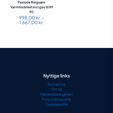
Paslode Ringsøm
Varmforzinket incl gas til IM
90
998,00
kr.
–
Prisinterval:
1.667,00
kr.
998,00 kr.
til
1.667,00 kr.
Nyttige links
Kontakt os
Om os
Handelsbetingelser
Persondatapolitik
Cookiepolitik