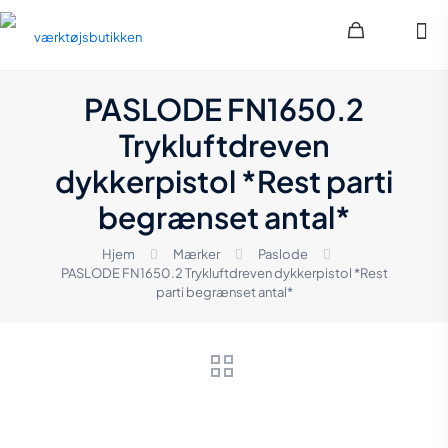
PASLODE FN1650.2
Trykluftdreven
dykkerpistol *Rest parti
begrænset antal*
Hjem
Mærker
Paslode
PASLODE FN1650.2 Trykluftdreven dykkerpistol *Rest
parti begrænset antal*