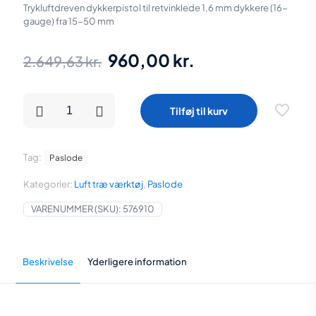
Trykluftdreven dykkerpistol til retvinklede 1,6 mm dykkere (16-
gauge) fra 15-50 mm
Den
Den
960,00
kr.
2.649,63
kr.
oprindelige
aktuelle
pris
pris
PASLODE
Tilføj til kurv
FN1650.2
var:
er:
Trykluftdreven
dykkerpistol
2.649,63 kr..
960,00 kr..
*Rest
Tag:
Paslode
parti
begrænset
Kategorier:
Luft træ værktøj
,
Paslode
antal*
antal
VARENUMMER (SKU):
576910
Beskrivelse
Yderligere information