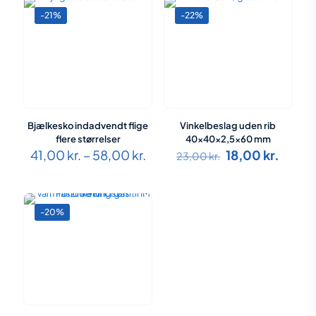
-21%
-22%
Bjælkesko indadvendt flige
Vinkelbeslag uden rib
flere størrelser
40x40x2,5×60 mm
Prisinterval:
Den
Den
41,00
kr.
–
58,00
kr.
18,00
kr.
23,00
kr.
41,00 kr.
oprindelige
aktuel
til
pris
pris
58,00 kr.
var:
er:
23,00 kr..
18,00 
-20%