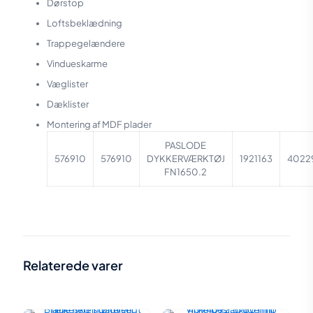
Dørstop
Loftsbeklædning
Trappegelændere
Vindueskarme
Væglister
Dæklister
Montering af MDF plader
PASLODE
576910
576910
DYKKERVÆRKTØJ
1921163
4022
FN1650.2
Vægt
4,06 kg
Relaterede varer